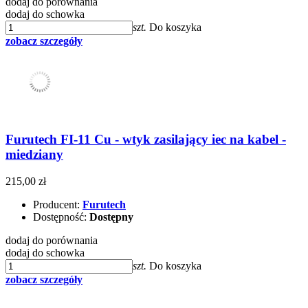
dodaj do porównania
dodaj do schowka
szt.
Do koszyka
zobacz szczegóły
Furutech FI-11 Cu - wtyk zasilający iec na kabel -
miedziany
215,00 zł
Producent:
Furutech
Dostępność:
Dostępny
dodaj do porównania
dodaj do schowka
szt.
Do koszyka
zobacz szczegóły