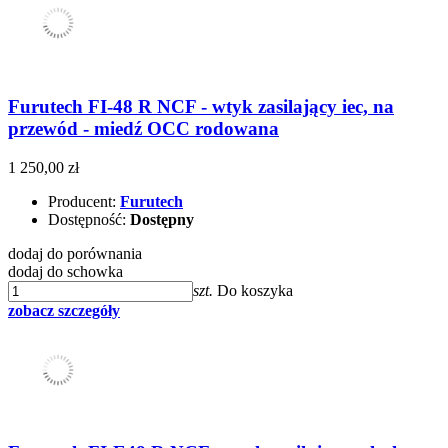
Furutech FI-48 R NCF - wtyk zasilający iec, na
przewód - miedź OCC rodowana
1 250,00 zł
Producent:
Furutech
Dostępność:
Dostępny
dodaj do porównania
dodaj do schowka
szt.
Do koszyka
zobacz szczegóły