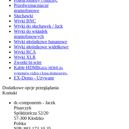
Potencjometry i osprzęt.
Przedwzmacniacze
gramofonowe
Słuchawki
Wtyki BNC
Wtyki do słuchawek / Jack
Wtyki do wkładek
gramofonowych
Wtyki głośnikowe bananowe
Wtyki głośnikowe widełkowe
Wtyki RCA
Wtyki XLR
Zworki bi-wire
Kable HDMI
Kable HDMI do
systemów video i kina domowego.
EX-Demo - Używane
Dodatkowe opcje przeglądania
Kontakt
dc-components - Jacek
Pisarczyk
Spółdzielcza 52/20
57-300 Kłodzko
Polska
NIP: 883-173-10-35