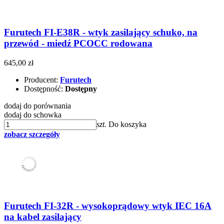
Furutech FI-E38R - wtyk zasilający schuko, na
przewód - miedź PCOCC rodowana
645,00 zł
Producent:
Furutech
Dostępność:
Dostępny
dodaj do porównania
dodaj do schowka
szt.
Do koszyka
zobacz szczegóły
Furutech FI-32R - wysokoprądowy wtyk IEC 16A
na kabel zasilający