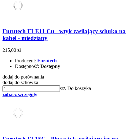
Furutech FI-E11 Cu - wtyk zasilający schuko na
kabel - miedziany
215,00 zł
Producent:
Furutech
Dostępność:
Dostępny
dodaj do porównania
dodaj do schowka
szt.
Do koszyka
zobacz szczegóły
Furutech FI-15G - Plus wtyk zasilający iec na