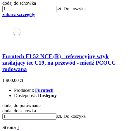
dodaj do schowka
szt.
Do koszyka
zobacz szczegóły
Furutech FI-52 NCF (R) - referencyjny wtyk
zasilający iec C19, na przewód - miedź PCOCC
rodowana
1 900,00 zł
Producent:
Furutech
Dostępność:
Dostępny
dodaj do porównania
dodaj do schowka
szt.
Do koszyka
Strona
1