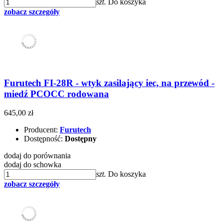
szt.
Do koszyka
zobacz szczegóły
Furutech FI-28R - wtyk zasilający iec, na przewód -
miedź PCOCC rodowana
645,00 zł
Producent:
Furutech
Dostępność:
Dostępny
dodaj do porównania
dodaj do schowka
szt.
Do koszyka
zobacz szczegóły