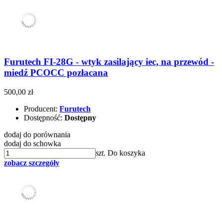
Furutech FI-28G - wtyk zasilający iec, na przewód -
miedź PCOCC pozłacana
500,00 zł
Producent:
Furutech
Dostępność:
Dostępny
dodaj do porównania
dodaj do schowka
szt.
Do koszyka
zobacz szczegóły