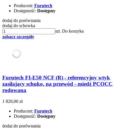
Producent:
Furutech
Dostępność:
Dostępny
dodaj do porównania
dodaj do schowka
szt.
Do koszyka
zobacz szczegóły
Furutech FI-E50 NCF (R) - referencyjny wtyk
zasilający schuko, na przewód - miedź PCOCC
rodowana
1 820,00 zł
Producent:
Furutech
Dostępność:
Dostępny
dodaj do porównania