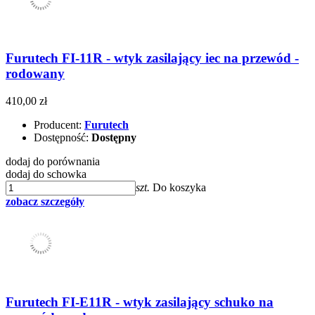
Furutech FI-11R - wtyk zasilający iec na przewód -
rodowany
410,00 zł
Producent:
Furutech
Dostępność:
Dostępny
dodaj do porównania
dodaj do schowka
szt.
Do koszyka
zobacz szczegóły
Furutech FI-E11R - wtyk zasilający schuko na