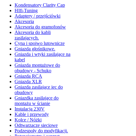
Kondensatory Clarity Cap
HIfi-Tuning
Adaptery / przejściówki
Akcesoria
Akcesoria do gramofonów
Akcesoria do kabli
zasilajacych.
Cyna i spoiwo lutownicze
Gniazda głośnikowe.
Gniazda i wtyki zasilające na
kabel
Gniazda montażowe do
obudowy - Schuko
Gniazda RCA
Gniazda XLR
Gniazda zasilające iec do
obudowy
Gniazdka zasilające do
montażu w ścianie
Instalacja 230V
Kable i przewody
Kolce / Nóżki
Odtwarzacze sieciowe
Podzespoły do modyfikacji.