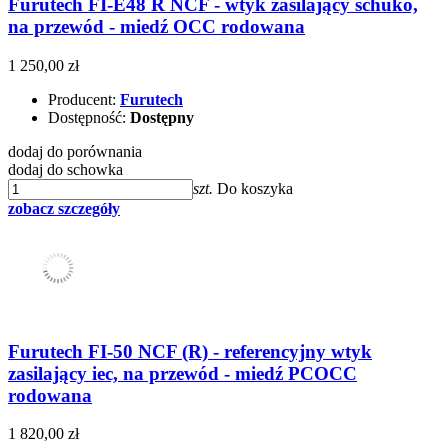
Furutech FI-E48 R NCF - wtyk zasilający schuko,
na przewód - miedź OCC rodowana
1 250,00 zł
Producent:
Furutech
Dostępność:
Dostępny
dodaj do porównania
dodaj do schowka
szt.
Do koszyka
zobacz szczegóły
Furutech FI-50 NCF (R) - referencyjny wtyk
zasilający iec, na przewód - miedź PCOCC
rodowana
1 820,00 zł