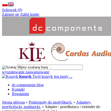
Schowek (0)
Zaloguj się
Załóż konto
wyszukiwanie zaawansowane
Koszyk
Twój koszyk jest pusty ...
dc-components blog
Kontakt
Regulamin
Strona główna
»
Podzespoły do modyfikacji.
»
Adaptery,
przejściówki, podstawki.
»
Adapter / przedłużacz / extender do