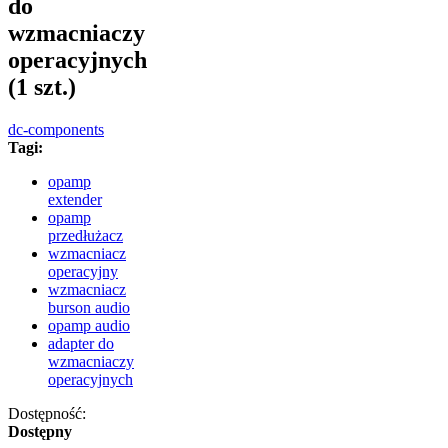
do
wzmacniaczy
operacyjnych
(1 szt.)
dc-components
Tagi:
opamp
extender
opamp
przedłużacz
wzmacniacz
operacyjny
wzmacniacz
burson audio
opamp audio
adapter do
wzmacniaczy
operacyjnych
Dostępność:
Dostępny