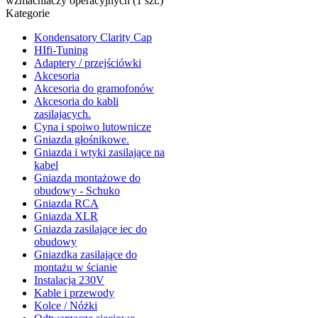
wzmacniaczy operacyjnych (1 szt.)
Kategorie
Kondensatory Clarity Cap
HIfi-Tuning
Adaptery / przejściówki
Akcesoria
Akcesoria do gramofonów
Akcesoria do kabli
zasilajacych.
Cyna i spoiwo lutownicze
Gniazda głośnikowe.
Gniazda i wtyki zasilające na
kabel
Gniazda montażowe do
obudowy - Schuko
Gniazda RCA
Gniazda XLR
Gniazda zasilające iec do
obudowy
Gniazdka zasilające do
montażu w ścianie
Instalacja 230V
Kable i przewody
Kolce / Nóżki