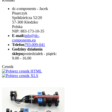
Kontakt
dc-components - Jacek
Pisarczyk
Spółdzielcza 52/20
57-300 Kłodzko
Polska
NIP: 883-173-10-35
E-mail:
info@dc-
components.eu
Telefon
793-009-041
Godziny działania
sklepu
poniedziałek - piątek:
9.00 - 16.00
Cennik