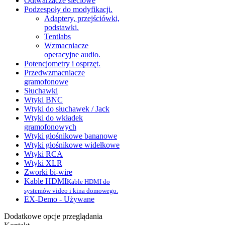
Odtwarzacze sieciowe
Podzespoły do modyfikacji.
Adaptery, przejściówki,
podstawki.
Tentlabs
Wzmacniacze
operacyjne audio.
Potencjometry i osprzęt.
Przedwzmacniacze
gramofonowe
Słuchawki
Wtyki BNC
Wtyki do słuchawek / Jack
Wtyki do wkładek
gramofonowych
Wtyki głośnikowe bananowe
Wtyki głośnikowe widełkowe
Wtyki RCA
Wtyki XLR
Zworki bi-wire
Kable HDMI
Kable HDMI do
systemów video i kina domowego.
EX-Demo - Używane
Dodatkowe opcje przeglądania