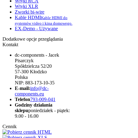
Wtyki RCA
Wtyki XLR
Zworki bi-wire
Kable HDMI
Kable HDMI do
systemów video i kina domowego.
EX-Demo - Używane
Dodatkowe opcje przeglądania
Kontakt
dc-components - Jacek
Pisarczyk
Spółdzielcza 52/20
57-300 Kłodzko
Polska
NIP: 883-173-10-35
E-mail:
info@dc-
components.eu
Telefon
793-009-041
Godziny działania
sklepu
poniedziałek - piątek:
9.00 - 16.00
Cennik