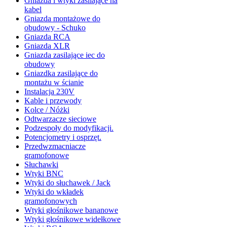
Gniazda i wtyki zasilające na
kabel
Gniazda montażowe do
obudowy - Schuko
Gniazda RCA
Gniazda XLR
Gniazda zasilające iec do
obudowy
Gniazdka zasilające do
montażu w ścianie
Instalacja 230V
Kable i przewody
Kolce / Nóżki
Odtwarzacze sieciowe
Podzespoły do modyfikacji.
Potencjometry i osprzęt.
Przedwzmacniacze
gramofonowe
Słuchawki
Wtyki BNC
Wtyki do słuchawek / Jack
Wtyki do wkładek
gramofonowych
Wtyki głośnikowe bananowe
Wtyki głośnikowe widełkowe