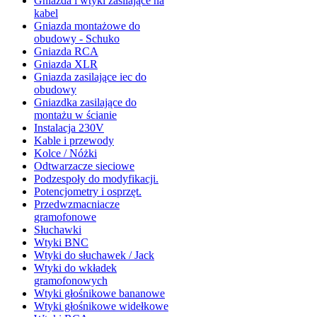
Gniazda i wtyki zasilające na
kabel
Gniazda montażowe do
obudowy - Schuko
Gniazda RCA
Gniazda XLR
Gniazda zasilające iec do
obudowy
Gniazdka zasilające do
montażu w ścianie
Instalacja 230V
Kable i przewody
Kolce / Nóżki
Odtwarzacze sieciowe
Podzespoły do modyfikacji.
Potencjometry i osprzęt.
Przedwzmacniacze
gramofonowe
Słuchawki
Wtyki BNC
Wtyki do słuchawek / Jack
Wtyki do wkładek
gramofonowych
Wtyki głośnikowe bananowe
Wtyki głośnikowe widełkowe