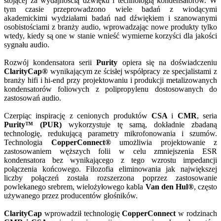
stojącej za wydajnością dźwięku i technologią kondensatorów. W
tym czasie przeprowadzono wiele badań z wiodącymi
akademickimi wydziałami badań nad dźwiękiem i szanowanymi
osobistościami z branży audio, wprowadzając nowe produkty tylko
wtedy, kiedy są one w stanie wnieść wymierne korzyści dla jakości
sygnału audio.
Rozwój kondensatora serii
Purity
opiera się na doświadczeniu
ClarityCap®
wynikającym ze ścisłej współpracy ze specjalistami z
branży hifi i hi-end przy projektowaniu i produkcji metalizowanych
kondensatorów foliowych z polipropylenu dostosowanych do
zastosowań audio.
Czerpiąc inspirację z cenionych produktów
CSA
i
CMR
, seria
Purity™ (PUR)
wykorzystuje tę samą, dokładnie zbadaną
technologię, redukującą parametry mikrofonowania i szumów.
Technologia
CopperConnect®
umożliwia projektowanie z
zastosowaniem węższych folii w celu zmniejszenia ESR
kondensatora bez wynikającego z tego wzrostu impedancji
połączenia końcowego. Filozofia eliminowania jak największej
liczby połączeń została rozszerzona poprzez zastosowanie
powlekanego srebrem, wielożyłowego kabla
Van den Hul®
, często
używanego przez producentów głośników.
ClarityCap
wprowadził technologię
CopperConnect
w rodzinach