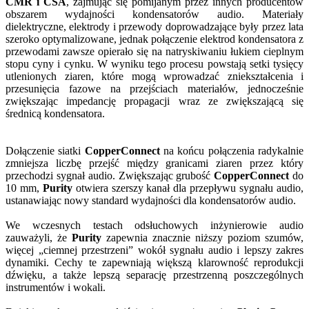
CMR i CSA
, zajmując się pomijanym przez innych producentów
obszarem wydajności kondensatorów audio. Materiały
dielektryczne, elektrody i przewody doprowadzające były przez lata
szeroko optymalizowane, jednak połączenie elektrod kondensatora z
przewodami zawsze opierało się na natryskiwaniu łukiem cieplnym
stopu cyny i cynku. W wyniku tego procesu powstają setki tysięcy
utlenionych ziaren, które mogą wprowadzać zniekształcenia i
przesunięcia fazowe na przejściach materiałów, jednocześnie
zwiększając impedancję propagacji wraz ze zwiększającą się
średnicą kondensatora.
Dołączenie siatki
CopperConnect
na końcu połączenia radykalnie
zmniejsza liczbę przejść między granicami ziaren przez który
przechodzi sygnał audio. Zwiększając grubość
CopperConnect
do
10 mm,
Purity
otwiera szerszy kanał dla przepływu sygnału audio,
ustanawiając nowy standard wydajności dla kondensatorów audio.
We wczesnych testach odsłuchowych inżynierowie audio
zauważyli, że
Purity
zapewnia znacznie niższy poziom szumów,
więcej „ciemnej przestrzeni” wokół sygnału audio i lepszy zakres
dynamiki. Cechy te zapewniają większą klarowność reprodukcji
dźwięku, a także lepszą separację przestrzenną poszczególnych
instrumentów i wokali.