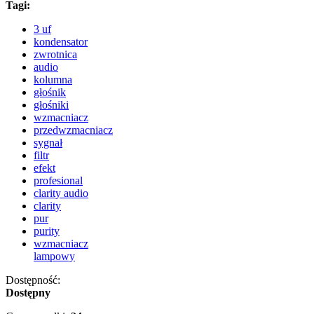
Tagi:
3 uf
kondensator
zwrotnica
audio
kolumna
głośnik
głośniki
wzmacniacz
przedwzmacniacz
sygnał
filtr
efekt
profesional
clarity audio
clarity
pur
purity
wzmacniacz
lampowy
Dostępność:
Dostępny