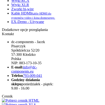
Wtyki RCA
Wtyki XLR
Zworki bi-wire
Kable HDMI
Kable HDMI do
systemów video i kina domowego.
EX-Demo - Używane
Dodatkowe opcje przeglądania
Kontakt
dc-components - Jacek
Pisarczyk
Spółdzielcza 52/20
57-300 Kłodzko
Polska
NIP: 883-173-10-35
E-mail:
info@dc-
components.eu
Telefon
793-009-041
Godziny działania
sklepu
poniedziałek - piątek:
9.00 - 16.00
Cennik