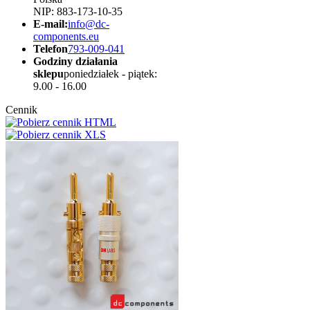
NIP: 883-173-10-35
E-mail:
info@dc-
components.eu
Telefon
793-009-041
Godziny działania
sklepu
poniedziałek - piątek:
9.00 - 16.00
Cennik