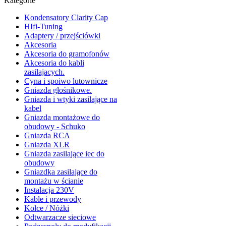
Kategorie
Kondensatory Clarity Cap
HIfi-Tuning
Adaptery / przejściówki
Akcesoria
Akcesoria do gramofonów
Akcesoria do kabli
zasilajacych.
Cyna i spoiwo lutownicze
Gniazda głośnikowe.
Gniazda i wtyki zasilające na
kabel
Gniazda montażowe do
obudowy - Schuko
Gniazda RCA
Gniazda XLR
Gniazda zasilające iec do
obudowy
Gniazdka zasilające do
montażu w ścianie
Instalacja 230V
Kable i przewody
Kolce / Nóżki
Odtwarzacze sieciowe