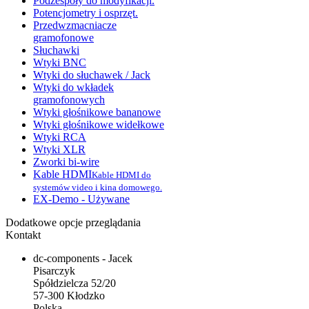
Podzespoły do modyfikacji.
Potencjometry i osprzęt.
Przedwzmacniacze
gramofonowe
Słuchawki
Wtyki BNC
Wtyki do słuchawek / Jack
Wtyki do wkładek
gramofonowych
Wtyki głośnikowe bananowe
Wtyki głośnikowe widełkowe
Wtyki RCA
Wtyki XLR
Zworki bi-wire
Kable HDMI
Kable HDMI do
systemów video i kina domowego.
EX-Demo - Używane
Dodatkowe opcje przeglądania
Kontakt
dc-components - Jacek
Pisarczyk
Spółdzielcza 52/20
57-300 Kłodzko
Polska