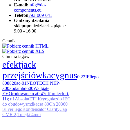
E-mail:
info@dc-
components.eu
Telefon
793-009-041
Godziny działania
sklepu
poniedziałek - piątek:
9.00 - 16.00
Cennik
Chmura tagów
efekt
jack
przejściówka
cygnus
0,22
IFI
iego
80
8820
ac-01
NEOTECH NEP-
3003
odam
hd600
Wattgate
EVO
rodowane rca
0.47uf
furutech fi-
11g n1
Absolut
ETI Kryo
gniazdo IEC
do obudowy
smd
kacsa 80
Oh 20
360
i
silver iego
Kondensator ClarityCap
CMR 2,
Tulejki 4mm