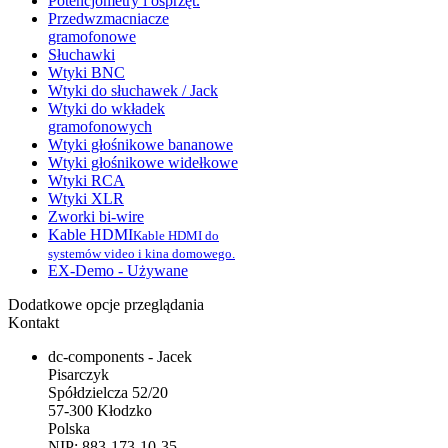
Potencjometry i osprzęt.
Przedwzmacniacze
gramofonowe
Słuchawki
Wtyki BNC
Wtyki do słuchawek / Jack
Wtyki do wkładek
gramofonowych
Wtyki głośnikowe bananowe
Wtyki głośnikowe widełkowe
Wtyki RCA
Wtyki XLR
Zworki bi-wire
Kable HDMI
Kable HDMI do
systemów video i kina domowego.
EX-Demo - Używane
Dodatkowe opcje przeglądania
Kontakt
dc-components - Jacek
Pisarczyk
Spółdzielcza 52/20
57-300 Kłodzko
Polska
NIP: 883-173-10-35