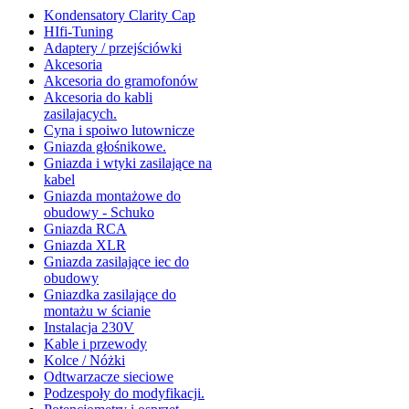
Kondensatory Clarity Cap
HIfi-Tuning
Adaptery / przejściówki
Akcesoria
Akcesoria do gramofonów
Akcesoria do kabli
zasilajacych.
Cyna i spoiwo lutownicze
Gniazda głośnikowe.
Gniazda i wtyki zasilające na
kabel
Gniazda montażowe do
obudowy - Schuko
Gniazda RCA
Gniazda XLR
Gniazda zasilające iec do
obudowy
Gniazdka zasilające do
montażu w ścianie
Instalacja 230V
Kable i przewody
Kolce / Nóżki
Odtwarzacze sieciowe
Podzespoły do modyfikacji.