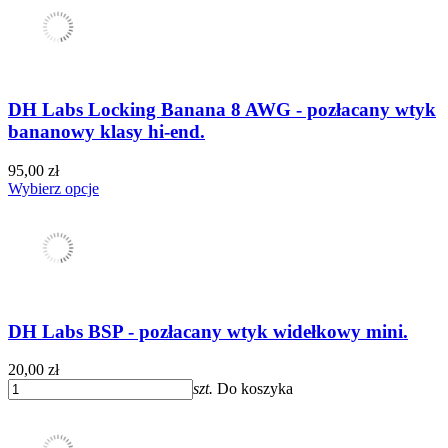
DH Labs Locking Banana 8 AWG - pozłacany wtyk
bananowy klasy hi-end.
95,00 zł
Wybierz opcje
DH Labs BSP - pozłacany wtyk widełkowy mini.
20,00 zł
szt.
Do koszyka