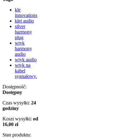
kle
innovations
klei audio
silver
harmony
plug
wtyk
harmony
audio
wtyk audio
wtyk na
kabel
sygnałowy.
Dostępność:
Dostępny
Czas wysyłki:
24
godziny
Koszt wysyłki:
od
16,00 zł
Stan produktu: