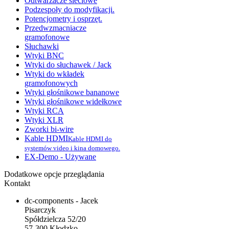
Odtwarzacze sieciowe
Podzespoły do modyfikacji.
Potencjometry i osprzęt.
Przedwzmacniacze
gramofonowe
Słuchawki
Wtyki BNC
Wtyki do słuchawek / Jack
Wtyki do wkładek
gramofonowych
Wtyki głośnikowe bananowe
Wtyki głośnikowe widełkowe
Wtyki RCA
Wtyki XLR
Zworki bi-wire
Kable HDMI
Kable HDMI do
systemów video i kina domowego.
EX-Demo - Używane
Dodatkowe opcje przeglądania
Kontakt
dc-components - Jacek
Pisarczyk
Spółdzielcza 52/20
57-300 Kłodzko