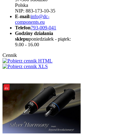
Polska
NIP: 883-173-10-35
E-mail:
info@dc-
components.eu
Telefon
793-009-041
Godziny działania
sklepu
poniedziałek - piątek:
9.00 - 16.00
Cennik