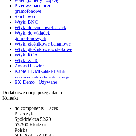
Potencjometry i osprzęt.
Przedwzmacniacze
gramofonowe
Słuchawki
Wtyki BNC
Wtyki do słuchawek / Jack
Wtyki do wkładek
gramofonowych
Wtyki głośnikowe bananowe
Wtyki głośnikowe widełkowe
Wtyki RCA
Wtyki XLR
Zworki bi-wire
Kable HDMI
Kable HDMI do
systemów video i kina domowego.
EX-Demo - Używane
Dodatkowe opcje przeglądania
Kontakt
dc-components - Jacek
Pisarczyk
Spółdzielcza 52/20
57-300 Kłodzko
Polska
NIP: 883-173-10-35