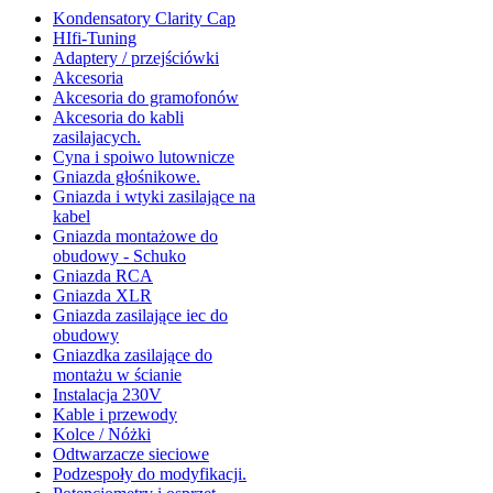
Kondensatory Clarity Cap
HIfi-Tuning
Adaptery / przejściówki
Akcesoria
Akcesoria do gramofonów
Akcesoria do kabli
zasilajacych.
Cyna i spoiwo lutownicze
Gniazda głośnikowe.
Gniazda i wtyki zasilające na
kabel
Gniazda montażowe do
obudowy - Schuko
Gniazda RCA
Gniazda XLR
Gniazda zasilające iec do
obudowy
Gniazdka zasilające do
montażu w ścianie
Instalacja 230V
Kable i przewody
Kolce / Nóżki
Odtwarzacze sieciowe
Podzespoły do modyfikacji.