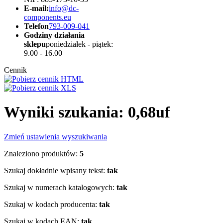
E-mail:
info@dc-
components.eu
Telefon
793-009-041
Godziny działania
sklepu
poniedziałek - piątek:
9.00 - 16.00
Cennik
Wyniki szukania: 0,68uf
Zmień ustawienia wyszukiwania
Znaleziono produktów:
5
Szukaj dokładnie wpisany tekst:
tak
Szukaj w numerach katalogowych:
tak
Szukaj w kodach producenta:
tak
Szukaj w kodach EAN:
tak