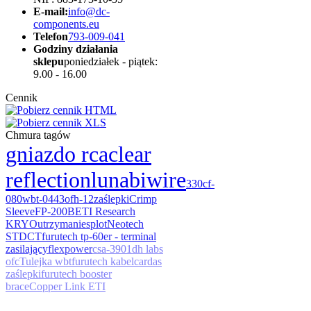
E-mail:
info@dc-
components.eu
Telefon
793-009-041
Godziny działania
sklepu
poniedziałek - piątek:
9.00 - 16.00
Cennik
Chmura tagów
gniazdo rca
clear
reflection
luna
biwire
330
cf-
080
wbt-0443
ofh-12
zaślepki
Crimp
Sleeve
FP-200B
ETI Research
KRYO
utrzymanie
splot
Neotech
STDCT
furutech tp-60er - terminal
zasilający
flexpower
csa-39
01
dh labs
ofc
Tulejka wbt
furutech kabel
cardas
zaślepki
furutech booster
brace
Copper Link ETI