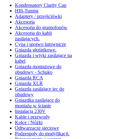
Kondensatory Clarity Cap
HIfi-Tuning
Adaptery / przejściówki
Akcesoria
Akcesoria do gramofonów
Akcesoria do kabli
zasilajacych.
Cyna i spoiwo lutownicze
Gniazda głośnikowe.
Gniazda i wtyki zasilające na
kabel
Gniazda montażowe do
obudowy - Schuko
Gniazda RCA
Gniazda XLR
Gniazda zasilające iec do
obudowy
Gniazdka zasilające do
montażu w ścianie
Instalacja 230V
Kable i przewody
Kolce / Nóżki
Odtwarzacze sieciowe
Podzespoły do modyfikacji.