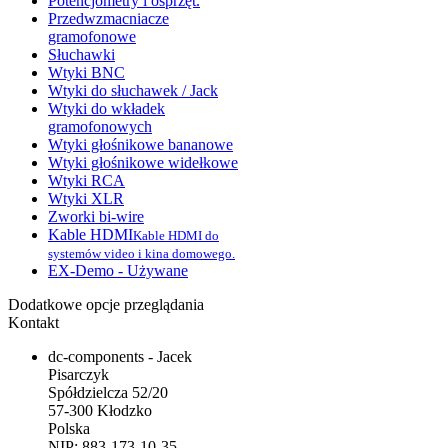
Potencjometry i osprzęt.
Przedwzmacniacze
gramofonowe
Słuchawki
Wtyki BNC
Wtyki do słuchawek / Jack
Wtyki do wkładek
gramofonowych
Wtyki głośnikowe bananowe
Wtyki głośnikowe widełkowe
Wtyki RCA
Wtyki XLR
Zworki bi-wire
Kable HDMI
Kable HDMI do
systemów video i kina domowego.
EX-Demo - Używane
Dodatkowe opcje przeglądania
Kontakt
dc-components - Jacek
Pisarczyk
Spółdzielcza 52/20
57-300 Kłodzko
Polska
NIP: 883-173-10-35