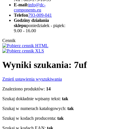
E-mail:
info@dc-
components.eu
Telefon
793-009-041
Godziny działania
sklepu
poniedziałek - piątek:
9.00 - 16.00
Cennik
Wyniki szukania: 7uf
Zmień ustawienia wyszukiwania
Znaleziono produktów:
14
Szukaj dokładnie wpisany tekst:
tak
Szukaj w numerach katalogowych:
tak
Szukaj w kodach producenta:
tak
Szukaj w kodach EAN:
tak