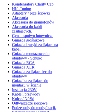
Kondensatory Clarity Cap
HIfi-Tuning
Adaptery / przejściówki
Akcesoria
Akcesoria do gramofonów
Akcesoria do kabli
zasilajacych.
Cyna i spoiwo lutownicze
Gniazda głośnikowe.
Gniazda i wtyki zasilające na
kabel
Gniazda montażowe do
obudowy - Schuko
Gniazda RCA
Gniazda XLR
Gniazda zasilające iec do
obudowy
Gniazdka zasilające do
montażu w ścianie
Instalacja 230V
Kable i przewody
Kolce / Nóżki
Odtwarzacze sieciowe
Podzespoły do modyfikacji.