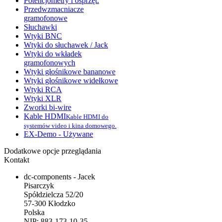
Potencjometry i osprzęt.
Przedwzmacniacze
gramofonowe
Słuchawki
Wtyki BNC
Wtyki do słuchawek / Jack
Wtyki do wkładek
gramofonowych
Wtyki głośnikowe bananowe
Wtyki głośnikowe widełkowe
Wtyki RCA
Wtyki XLR
Zworki bi-wire
Kable HDMI
Kable HDMI do
systemów video i kina domowego.
EX-Demo - Używane
Dodatkowe opcje przeglądania
Kontakt
dc-components - Jacek
Pisarczyk
Spółdzielcza 52/20
57-300 Kłodzko
Polska
NIP: 883-173-10-35