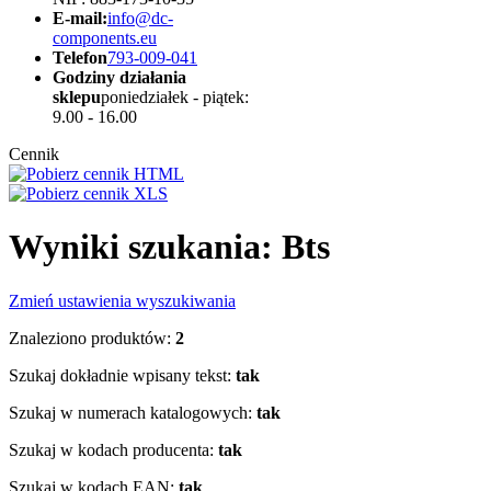
E-mail:
info@dc-
components.eu
Telefon
793-009-041
Godziny działania
sklepu
poniedziałek - piątek:
9.00 - 16.00
Cennik
Wyniki szukania: Bts
Zmień ustawienia wyszukiwania
Znaleziono produktów:
2
Szukaj dokładnie wpisany tekst:
tak
Szukaj w numerach katalogowych:
tak
Szukaj w kodach producenta:
tak
Szukaj w kodach EAN:
tak