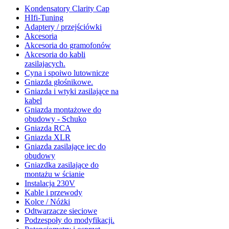
Kondensatory Clarity Cap
HIfi-Tuning
Adaptery / przejściówki
Akcesoria
Akcesoria do gramofonów
Akcesoria do kabli
zasilajacych.
Cyna i spoiwo lutownicze
Gniazda głośnikowe.
Gniazda i wtyki zasilające na
kabel
Gniazda montażowe do
obudowy - Schuko
Gniazda RCA
Gniazda XLR
Gniazda zasilające iec do
obudowy
Gniazdka zasilające do
montażu w ścianie
Instalacja 230V
Kable i przewody
Kolce / Nóżki
Odtwarzacze sieciowe
Podzespoły do modyfikacji.