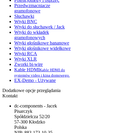
Potencjometry i osprzęt.
Przedwzmacniacze
gramofonowe
Słuchawki
Wtyki BNC
Wtyki do słuchawek / Jack
Wtyki do wkładek
gramofonowych
Wtyki głośnikowe bananowe
Wtyki głośnikowe widełkowe
Wtyki RCA
Wtyki XLR
Zworki bi-wire
Kable HDMI
Kable HDMI do
systemów video i kina domowego.
EX-Demo - Używane
Dodatkowe opcje przeglądania
Kontakt
dc-components - Jacek
Pisarczyk
Spółdzielcza 52/20
57-300 Kłodzko
Polska
NIP: 883-173-10-35