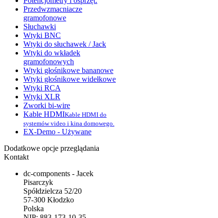
Potencjometry i osprzęt.
Przedwzmacniacze
gramofonowe
Słuchawki
Wtyki BNC
Wtyki do słuchawek / Jack
Wtyki do wkładek
gramofonowych
Wtyki głośnikowe bananowe
Wtyki głośnikowe widełkowe
Wtyki RCA
Wtyki XLR
Zworki bi-wire
Kable HDMI
Kable HDMI do
systemów video i kina domowego.
EX-Demo - Używane
Dodatkowe opcje przeglądania
Kontakt
dc-components - Jacek
Pisarczyk
Spółdzielcza 52/20
57-300 Kłodzko
Polska
NIP: 883-173-10-35