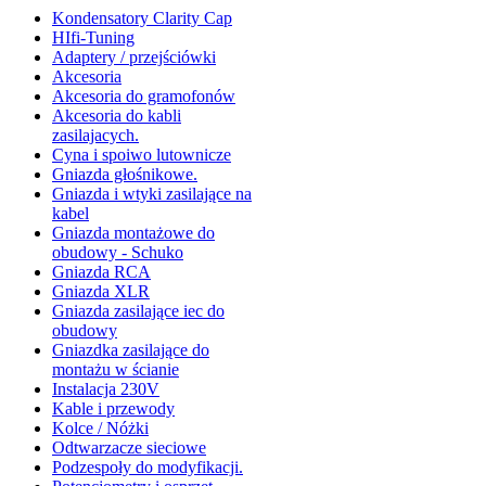
Kondensatory Clarity Cap
HIfi-Tuning
Adaptery / przejściówki
Akcesoria
Akcesoria do gramofonów
Akcesoria do kabli
zasilajacych.
Cyna i spoiwo lutownicze
Gniazda głośnikowe.
Gniazda i wtyki zasilające na
kabel
Gniazda montażowe do
obudowy - Schuko
Gniazda RCA
Gniazda XLR
Gniazda zasilające iec do
obudowy
Gniazdka zasilające do
montażu w ścianie
Instalacja 230V
Kable i przewody
Kolce / Nóżki
Odtwarzacze sieciowe
Podzespoły do modyfikacji.