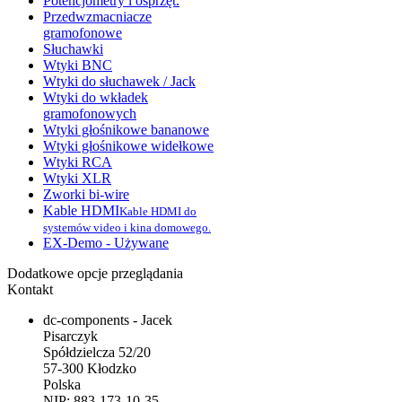
Potencjometry i osprzęt.
Przedwzmacniacze
gramofonowe
Słuchawki
Wtyki BNC
Wtyki do słuchawek / Jack
Wtyki do wkładek
gramofonowych
Wtyki głośnikowe bananowe
Wtyki głośnikowe widełkowe
Wtyki RCA
Wtyki XLR
Zworki bi-wire
Kable HDMI
Kable HDMI do
systemów video i kina domowego.
EX-Demo - Używane
Dodatkowe opcje przeglądania
Kontakt
dc-components - Jacek
Pisarczyk
Spółdzielcza 52/20
57-300 Kłodzko
Polska
NIP: 883-173-10-35