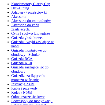
Kondensatory Clarity Cap
HIfi-Tuning
Adaptery / przejściówki
Akcesoria
Akcesoria do gramofonów
Akcesoria do kabli
zasilajacych.
Cyna i spoiwo lutownicze
Gniazda głośnikowe.
Gniazda i wtyki zasilające na
kabel
Gniazda montażowe do
obudowy - Schuko
Gniazda RCA
Gniazda XLR
Gniazda zasilające iec do
obudowy
Gniazdka zasilające do
montażu w ścianie
Instalacja 230V
Kable i przewody
Kolce / Nóżki
Odtwarzacze sieciowe
Podzespoły do modyfikacji.