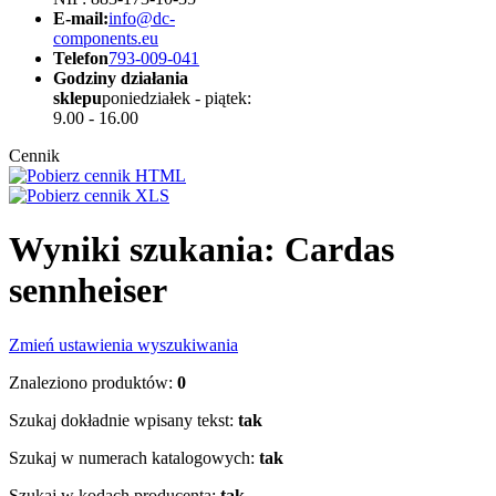
E-mail:
info@dc-
components.eu
Telefon
793-009-041
Godziny działania
sklepu
poniedziałek - piątek:
9.00 - 16.00
Cennik
Wyniki szukania: Cardas
sennheiser
Zmień ustawienia wyszukiwania
Znaleziono produktów:
0
Szukaj dokładnie wpisany tekst:
tak
Szukaj w numerach katalogowych:
tak
Szukaj w kodach producenta:
tak