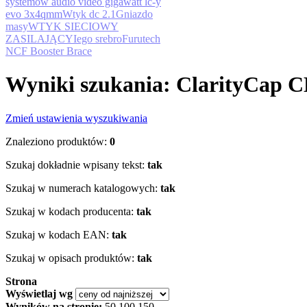
systemów audio video gigawatt lc-y
evo 3x4qmm
Wtyk dc 2.1
Gniazdo
masy
WTYK SIECIOWY
ZASILAJĄCY
Iego srebro
Furutech
NCF Booster Brace
Wyniki szukania: ClarityCap
Zmień ustawienia wyszukiwania
Znaleziono produktów:
0
Szukaj dokładnie wpisany tekst:
tak
Szukaj w numerach katalogowych:
tak
Szukaj w kodach producenta:
tak
Szukaj w kodach EAN:
tak
Szukaj w opisach produktów:
tak
Strona
Wyświetlaj wg
Wyników na stronie:
50
100
150