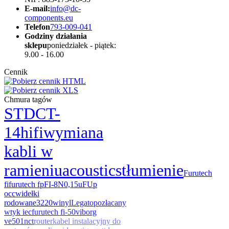
E-mail:
info@dc-
components.eu
Telefon
793-009-041
Godziny działania
sklepu
poniedziałek - piątek:
9.00 - 16.00
Cennik
Chmura tagów
STDCT-
14
hifi
wymiana
kabli w
ramieniu
acoustics
tłumienie
Furutech
fi
furutech fp
FI-8N
0,15uF
Up
occ
widełki
rodowane
3220
winyl
Legato
pozłacany
wtyk iec
furutech fi-50
viborg
ve501
nct
router
kabel instalacyjny do