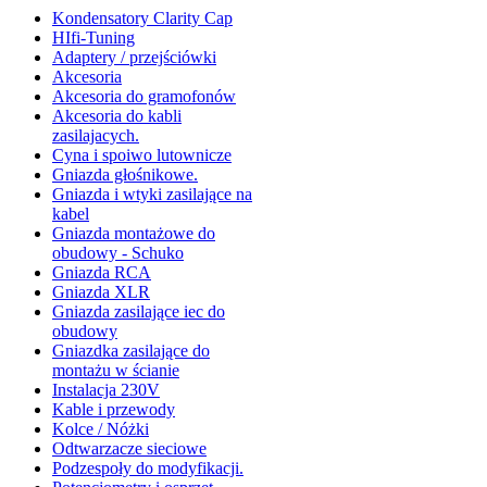
Kondensatory Clarity Cap
HIfi-Tuning
Adaptery / przejściówki
Akcesoria
Akcesoria do gramofonów
Akcesoria do kabli
zasilajacych.
Cyna i spoiwo lutownicze
Gniazda głośnikowe.
Gniazda i wtyki zasilające na
kabel
Gniazda montażowe do
obudowy - Schuko
Gniazda RCA
Gniazda XLR
Gniazda zasilające iec do
obudowy
Gniazdka zasilające do
montażu w ścianie
Instalacja 230V
Kable i przewody
Kolce / Nóżki
Odtwarzacze sieciowe
Podzespoły do modyfikacji.