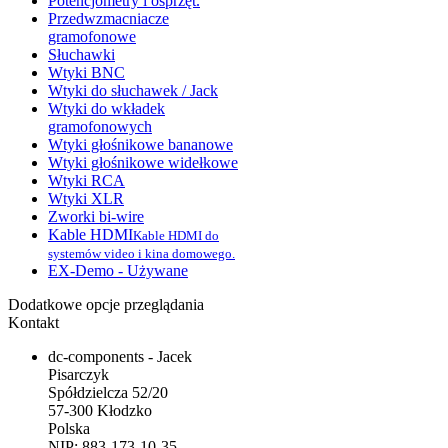
Potencjometry i osprzęt.
Przedwzmacniacze
gramofonowe
Słuchawki
Wtyki BNC
Wtyki do słuchawek / Jack
Wtyki do wkładek
gramofonowych
Wtyki głośnikowe bananowe
Wtyki głośnikowe widełkowe
Wtyki RCA
Wtyki XLR
Zworki bi-wire
Kable HDMI
Kable HDMI do
systemów video i kina domowego.
EX-Demo - Używane
Dodatkowe opcje przeglądania
Kontakt
dc-components - Jacek
Pisarczyk
Spółdzielcza 52/20
57-300 Kłodzko
Polska
NIP: 883-173-10-35