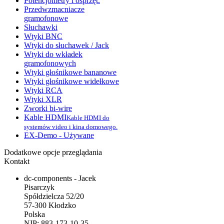
Potencjometry i osprzęt.
Przedwzmacniacze
gramofonowe
Słuchawki
Wtyki BNC
Wtyki do słuchawek / Jack
Wtyki do wkładek
gramofonowych
Wtyki głośnikowe bananowe
Wtyki głośnikowe widełkowe
Wtyki RCA
Wtyki XLR
Zworki bi-wire
Kable HDMI
Kable HDMI do
systemów video i kina domowego.
EX-Demo - Używane
Dodatkowe opcje przeglądania
Kontakt
dc-components - Jacek
Pisarczyk
Spółdzielcza 52/20
57-300 Kłodzko
Polska
NIP: 883-173-10-35