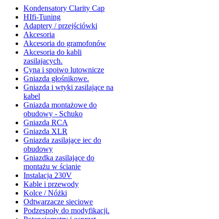
Kondensatory Clarity Cap
HIfi-Tuning
Adaptery / przejściówki
Akcesoria
Akcesoria do gramofonów
Akcesoria do kabli
zasilajacych.
Cyna i spoiwo lutownicze
Gniazda głośnikowe.
Gniazda i wtyki zasilające na
kabel
Gniazda montażowe do
obudowy - Schuko
Gniazda RCA
Gniazda XLR
Gniazda zasilające iec do
obudowy
Gniazdka zasilające do
montażu w ścianie
Instalacja 230V
Kable i przewody
Kolce / Nóżki
Odtwarzacze sieciowe
Podzespoły do modyfikacji.