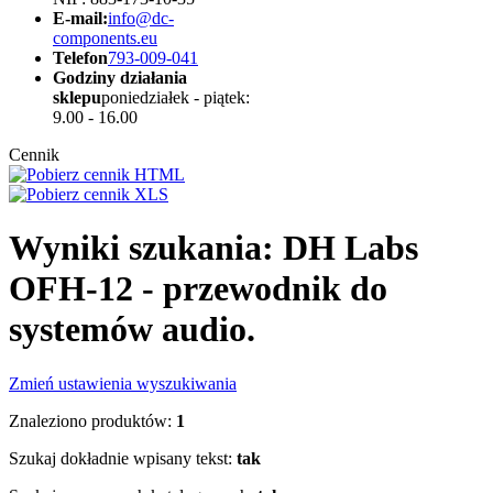
E-mail:
info@dc-
components.eu
Telefon
793-009-041
Godziny działania
sklepu
poniedziałek - piątek:
9.00 - 16.00
Cennik
Wyniki szukania: DH Labs
OFH-12 - przewodnik do
systemów audio.
Zmień ustawienia wyszukiwania
Znaleziono produktów:
1
Szukaj dokładnie wpisany tekst:
tak