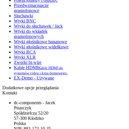
Potencjometry i osprzęt.
Przedwzmacniacze
gramofonowe
Słuchawki
Wtyki BNC
Wtyki do słuchawek / Jack
Wtyki do wkładek
gramofonowych
Wtyki głośnikowe bananowe
Wtyki głośnikowe widełkowe
Wtyki RCA
Wtyki XLR
Zworki bi-wire
Kable HDMI
Kable HDMI do
systemów video i kina domowego.
EX-Demo - Używane
Dodatkowe opcje przeglądania
Kontakt
dc-components - Jacek
Pisarczyk
Spółdzielcza 52/20
57-300 Kłodzko
Polska
NIP: 883-173-10-35