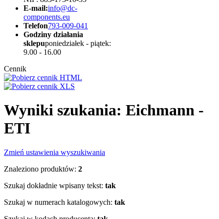
E-mail:
info@dc-
components.eu
Telefon
793-009-041
Godziny działania
sklepu
poniedziałek - piątek:
9.00 - 16.00
Cennik
Wyniki szukania: Eichmann -
ETI
Zmień ustawienia wyszukiwania
Znaleziono produktów:
2
Szukaj dokładnie wpisany tekst:
tak
Szukaj w numerach katalogowych:
tak
Szukaj w kodach producenta:
tak