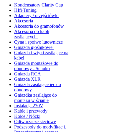
Kondensatory Clarity Cap
HIfi-Tuning
Adaptery / przejściówki
Akcesoria
Akcesoria do gramofonów
Akcesoria do kabli
zasilajacych.
Cyna i spoiwo lutownicze
Gniazda głośnikowe.
Gniazda i wtyki zasilające na
kabel
Gniazda montażowe do
obudowy - Schuko
Gniazda RCA
Gniazda XLR
Gniazda zasilające iec do
obudowy
Gniazdka zasilające do
montażu w ścianie
Instalacja 230V
Kable i przewody
Kolce / Nóżki
Odtwarzacze sieciowe
Podzespoły do modyfikacji.