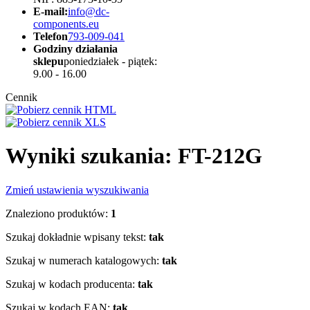
E-mail:
info@dc-
components.eu
Telefon
793-009-041
Godziny działania
sklepu
poniedziałek - piątek:
9.00 - 16.00
Cennik
Wyniki szukania: FT-212G
Zmień ustawienia wyszukiwania
Znaleziono produktów:
1
Szukaj dokładnie wpisany tekst:
tak
Szukaj w numerach katalogowych:
tak
Szukaj w kodach producenta:
tak
Szukaj w kodach EAN:
tak