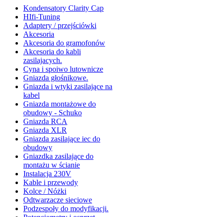
Kondensatory Clarity Cap
HIfi-Tuning
Adaptery / przejściówki
Akcesoria
Akcesoria do gramofonów
Akcesoria do kabli
zasilajacych.
Cyna i spoiwo lutownicze
Gniazda głośnikowe.
Gniazda i wtyki zasilające na
kabel
Gniazda montażowe do
obudowy - Schuko
Gniazda RCA
Gniazda XLR
Gniazda zasilające iec do
obudowy
Gniazdka zasilające do
montażu w ścianie
Instalacja 230V
Kable i przewody
Kolce / Nóżki
Odtwarzacze sieciowe
Podzespoły do modyfikacji.