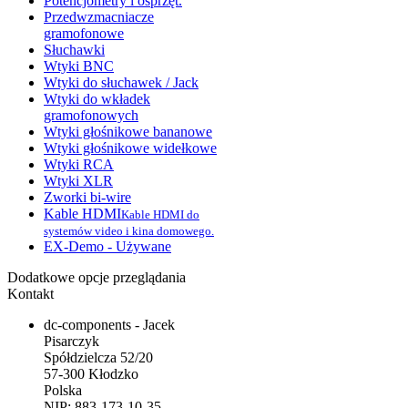
Potencjometry i osprzęt.
Przedwzmacniacze
gramofonowe
Słuchawki
Wtyki BNC
Wtyki do słuchawek / Jack
Wtyki do wkładek
gramofonowych
Wtyki głośnikowe bananowe
Wtyki głośnikowe widełkowe
Wtyki RCA
Wtyki XLR
Zworki bi-wire
Kable HDMI
Kable HDMI do
systemów video i kina domowego.
EX-Demo - Używane
Dodatkowe opcje przeglądania
Kontakt
dc-components - Jacek
Pisarczyk
Spółdzielcza 52/20
57-300 Kłodzko
Polska
NIP: 883-173-10-35