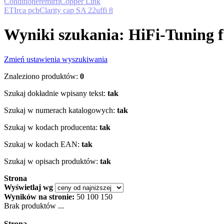
Conditioner
emirfi
Copper Link
ETI
rca pcb
Clarity cap SA 22uf
fi 8
Wyniki szukania: HiFi-Tuning f
Zmień ustawienia wyszukiwania
Znaleziono produktów:
0
Szukaj dokładnie wpisany tekst:
tak
Szukaj w numerach katalogowych:
tak
Szukaj w kodach producenta:
tak
Szukaj w kodach EAN:
tak
Szukaj w opisach produktów:
tak
Strona
Wyświetlaj wg
Wyników na stronie:
50
100
150
Brak produktów ...
Strona