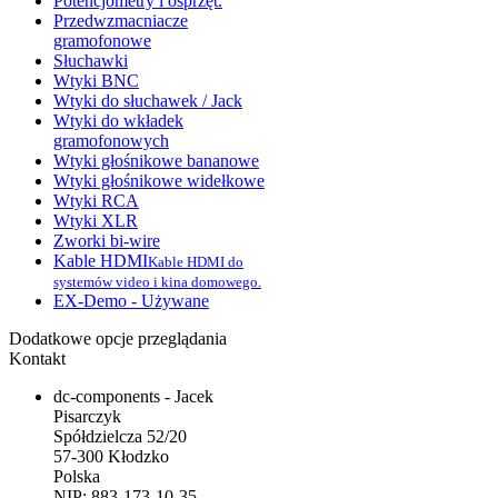
Potencjometry i osprzęt.
Przedwzmacniacze
gramofonowe
Słuchawki
Wtyki BNC
Wtyki do słuchawek / Jack
Wtyki do wkładek
gramofonowych
Wtyki głośnikowe bananowe
Wtyki głośnikowe widełkowe
Wtyki RCA
Wtyki XLR
Zworki bi-wire
Kable HDMI
Kable HDMI do
systemów video i kina domowego.
EX-Demo - Używane
Dodatkowe opcje przeglądania
Kontakt
dc-components - Jacek
Pisarczyk
Spółdzielcza 52/20
57-300 Kłodzko
Polska
NIP: 883-173-10-35