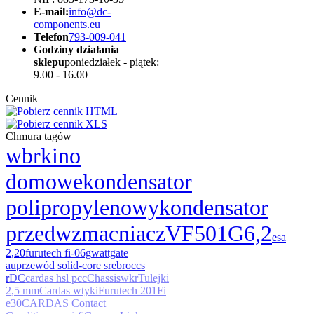
E-mail:
info@dc-
components.eu
Telefon
793-009-041
Godziny działania
sklepu
poniedziałek - piątek:
9.00 - 16.00
Cennik
Chmura tagów
wbr
kino
domowe
kondensator
polipropylenowy
kondensator
przedwzmacniacz
VF501G
6,2
esa
2,20
furutech fi-06g
wattgate
au
przewód solid-core srebro
ccs
r
DC
cardas hsl pcc
Chassis
wkr
Tulejki
2,5 mm
Cardas wtyki
Furutech 201
Fi
e30
CARDAS Contact