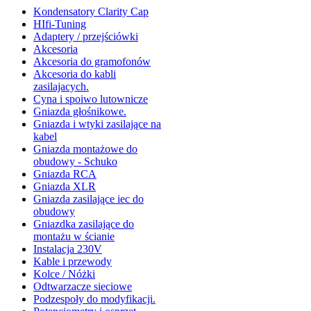
Kondensatory Clarity Cap
HIfi-Tuning
Adaptery / przejściówki
Akcesoria
Akcesoria do gramofonów
Akcesoria do kabli
zasilajacych.
Cyna i spoiwo lutownicze
Gniazda głośnikowe.
Gniazda i wtyki zasilające na
kabel
Gniazda montażowe do
obudowy - Schuko
Gniazda RCA
Gniazda XLR
Gniazda zasilające iec do
obudowy
Gniazdka zasilające do
montażu w ścianie
Instalacja 230V
Kable i przewody
Kolce / Nóżki
Odtwarzacze sieciowe
Podzespoły do modyfikacji.