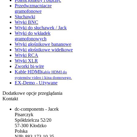
Potencjometry i osprzęt.
Przedwzmacniacze
gramofonowe
Słuchawki
Wtyki BNC
Wtyki do słuchawek / Jack
Wtyki do wkładek
gramofonowych
Wtyki głośnikowe bananowe
Wtyki głośnikowe widełkowe
Wtyki RCA
Wtyki XLR
Zworki bi-wire
Kable HDMI
Kable HDMI do
systemów video i kina domowego.
EX-Demo - Używane
Dodatkowe opcje przeglądania
Kontakt
dc-components - Jacek
Pisarczyk
Spółdzielcza 52/20
57-300 Kłodzko
Polska
NIP: 883-173-10-35