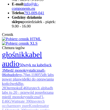
E-mail:
info@dc-
components.eu
Telefon
793-009-041
Godziny działania
sklepu
poniedziałek - piątek:
9.00 - 16.00
Cennik
Chmura tagów
głośnik
kabel
audio
50
wtyk na kabel
jack
3
Miedź monokrystaliczna
fi-
06
obudo
fe
rp-70gt-11
8055
dh labs
power plus
widełki do oprawiania
końcówek
Bp-
283
termoku
E46
furutech alpha
dh
labs tx-20 - przewód posrebrzana
miedź monokrystaliczna
FI-
E46G
Wattgate 390i
neotech
occ
harmony pure
Kondensator