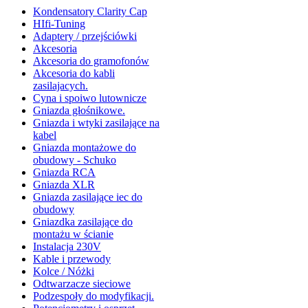
Kondensatory Clarity Cap
HIfi-Tuning
Adaptery / przejściówki
Akcesoria
Akcesoria do gramofonów
Akcesoria do kabli
zasilajacych.
Cyna i spoiwo lutownicze
Gniazda głośnikowe.
Gniazda i wtyki zasilające na
kabel
Gniazda montażowe do
obudowy - Schuko
Gniazda RCA
Gniazda XLR
Gniazda zasilające iec do
obudowy
Gniazdka zasilające do
montażu w ścianie
Instalacja 230V
Kable i przewody
Kolce / Nóżki
Odtwarzacze sieciowe
Podzespoły do modyfikacji.