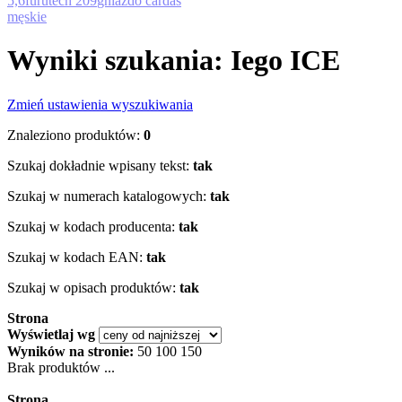
5,6
furutech 209
gniazdo cardas
męskie
Wyniki szukania: Iego ICE
Zmień ustawienia wyszukiwania
Znaleziono produktów:
0
Szukaj dokładnie wpisany tekst:
tak
Szukaj w numerach katalogowych:
tak
Szukaj w kodach producenta:
tak
Szukaj w kodach EAN:
tak
Szukaj w opisach produktów:
tak
Strona
Wyświetlaj wg
Wyników na stronie:
50
100
150
Brak produktów ...
Strona