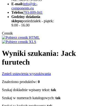
E-mail:
info@dc-
components.eu
Telefon
793-009-041
Godziny działania
sklepu
poniedziałek - piątek:
9.00 - 16.00
Cennik
Wyniki szukania: Jack
furutech
Zmień ustawienia wyszukiwania
Znaleziono produktów:
0
Szukaj dokładnie wpisany tekst:
tak
Szukaj w numerach katalogowych:
tak
Szukaj w kodach producenta:
tak