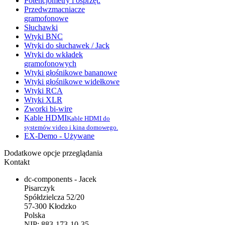
Potencjometry i osprzęt.
Przedwzmacniacze
gramofonowe
Słuchawki
Wtyki BNC
Wtyki do słuchawek / Jack
Wtyki do wkładek
gramofonowych
Wtyki głośnikowe bananowe
Wtyki głośnikowe widełkowe
Wtyki RCA
Wtyki XLR
Zworki bi-wire
Kable HDMI
Kable HDMI do
systemów video i kina domowego.
EX-Demo - Używane
Dodatkowe opcje przeglądania
Kontakt
dc-components - Jacek
Pisarczyk
Spółdzielcza 52/20
57-300 Kłodzko
Polska
NIP: 883-173-10-35