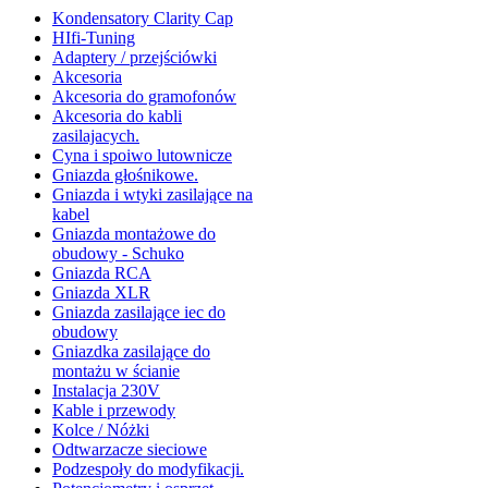
Kondensatory Clarity Cap
HIfi-Tuning
Adaptery / przejściówki
Akcesoria
Akcesoria do gramofonów
Akcesoria do kabli
zasilajacych.
Cyna i spoiwo lutownicze
Gniazda głośnikowe.
Gniazda i wtyki zasilające na
kabel
Gniazda montażowe do
obudowy - Schuko
Gniazda RCA
Gniazda XLR
Gniazda zasilające iec do
obudowy
Gniazdka zasilające do
montażu w ścianie
Instalacja 230V
Kable i przewody
Kolce / Nóżki
Odtwarzacze sieciowe
Podzespoły do modyfikacji.