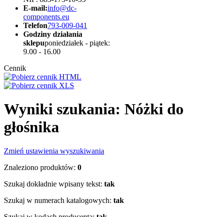
E-mail:
info@dc-
components.eu
Telefon
793-009-041
Godziny działania
sklepu
poniedziałek - piątek:
9.00 - 16.00
Cennik
Wyniki szukania: Nóżki do
głośnika
Zmień ustawienia wyszukiwania
Znaleziono produktów:
0
Szukaj dokładnie wpisany tekst:
tak
Szukaj w numerach katalogowych:
tak
Szukaj w kodach producenta:
tak