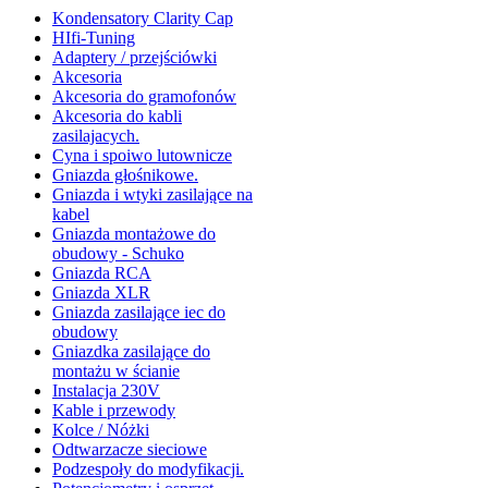
Kondensatory Clarity Cap
HIfi-Tuning
Adaptery / przejściówki
Akcesoria
Akcesoria do gramofonów
Akcesoria do kabli
zasilajacych.
Cyna i spoiwo lutownicze
Gniazda głośnikowe.
Gniazda i wtyki zasilające na
kabel
Gniazda montażowe do
obudowy - Schuko
Gniazda RCA
Gniazda XLR
Gniazda zasilające iec do
obudowy
Gniazdka zasilające do
montażu w ścianie
Instalacja 230V
Kable i przewody
Kolce / Nóżki
Odtwarzacze sieciowe
Podzespoły do modyfikacji.