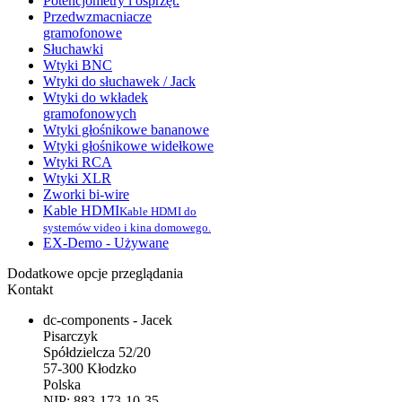
Potencjometry i osprzęt.
Przedwzmacniacze
gramofonowe
Słuchawki
Wtyki BNC
Wtyki do słuchawek / Jack
Wtyki do wkładek
gramofonowych
Wtyki głośnikowe bananowe
Wtyki głośnikowe widełkowe
Wtyki RCA
Wtyki XLR
Zworki bi-wire
Kable HDMI
Kable HDMI do
systemów video i kina domowego.
EX-Demo - Używane
Dodatkowe opcje przeglądania
Kontakt
dc-components - Jacek
Pisarczyk
Spółdzielcza 52/20
57-300 Kłodzko
Polska
NIP: 883-173-10-35