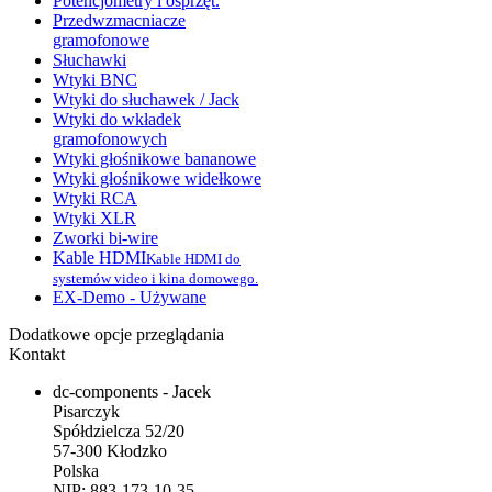
Potencjometry i osprzęt.
Przedwzmacniacze
gramofonowe
Słuchawki
Wtyki BNC
Wtyki do słuchawek / Jack
Wtyki do wkładek
gramofonowych
Wtyki głośnikowe bananowe
Wtyki głośnikowe widełkowe
Wtyki RCA
Wtyki XLR
Zworki bi-wire
Kable HDMI
Kable HDMI do
systemów video i kina domowego.
EX-Demo - Używane
Dodatkowe opcje przeglądania
Kontakt
dc-components - Jacek
Pisarczyk
Spółdzielcza 52/20
57-300 Kłodzko
Polska
NIP: 883-173-10-35