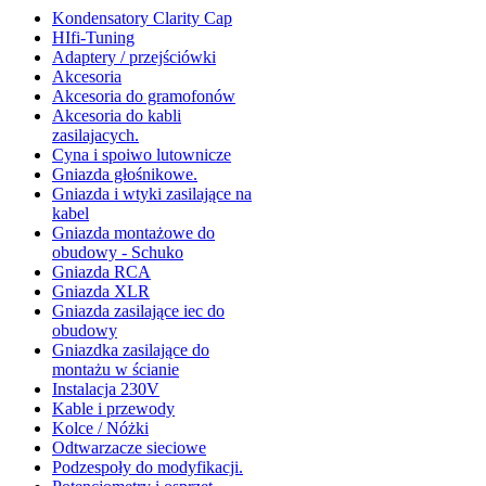
Kondensatory Clarity Cap
HIfi-Tuning
Adaptery / przejściówki
Akcesoria
Akcesoria do gramofonów
Akcesoria do kabli
zasilajacych.
Cyna i spoiwo lutownicze
Gniazda głośnikowe.
Gniazda i wtyki zasilające na
kabel
Gniazda montażowe do
obudowy - Schuko
Gniazda RCA
Gniazda XLR
Gniazda zasilające iec do
obudowy
Gniazdka zasilające do
montażu w ścianie
Instalacja 230V
Kable i przewody
Kolce / Nóżki
Odtwarzacze sieciowe
Podzespoły do modyfikacji.