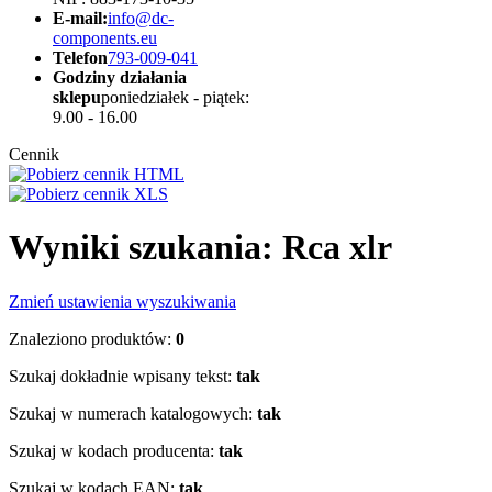
E-mail:
info@dc-
components.eu
Telefon
793-009-041
Godziny działania
sklepu
poniedziałek - piątek:
9.00 - 16.00
Cennik
Wyniki szukania: Rca xlr
Zmień ustawienia wyszukiwania
Znaleziono produktów:
0
Szukaj dokładnie wpisany tekst:
tak
Szukaj w numerach katalogowych:
tak
Szukaj w kodach producenta:
tak
Szukaj w kodach EAN:
tak