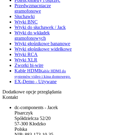
Potencjometry i osprzęt.
Przedwzmacniacze
gramofonowe
Słuchawki
Wtyki BNC
Wtyki do słuchawek / Jack
Wtyki do wkładek
gramofonowych
Wtyki głośnikowe bananowe
Wtyki głośnikowe widełkowe
Wtyki RCA
Wtyki XLR
Zworki bi-wire
Kable HDMI
Kable HDMI do
systemów video i kina domowego.
EX-Demo - Używane
Dodatkowe opcje przeglądania
Kontakt
dc-components - Jacek
Pisarczyk
Spółdzielcza 52/20
57-300 Kłodzko
Polska
NIP: 883-173-10-35