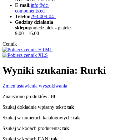
E-mail:
info@dc-
components.eu
Telefon
793-009-041
Godziny działania
sklepu
poniedziałek - piątek:
9.00 - 16.00
Cennik
Wyniki szukania: Rurki
Zmień ustawienia wyszukiwania
Znaleziono produktów:
10
Szukaj dokładnie wpisany tekst:
tak
Szukaj w numerach katalogowych:
tak
Szukaj w kodach producenta:
tak
Szukaj w kodach EAN:
tak