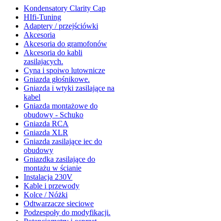
Kondensatory Clarity Cap
HIfi-Tuning
Adaptery / przejściówki
Akcesoria
Akcesoria do gramofonów
Akcesoria do kabli
zasilajacych.
Cyna i spoiwo lutownicze
Gniazda głośnikowe.
Gniazda i wtyki zasilające na
kabel
Gniazda montażowe do
obudowy - Schuko
Gniazda RCA
Gniazda XLR
Gniazda zasilające iec do
obudowy
Gniazdka zasilające do
montażu w ścianie
Instalacja 230V
Kable i przewody
Kolce / Nóżki
Odtwarzacze sieciowe
Podzespoły do modyfikacji.