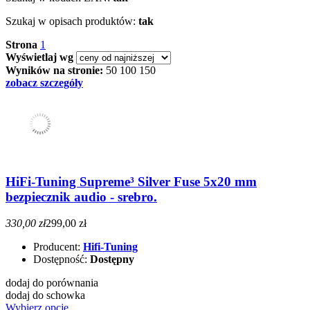
Szukaj w opisach produktów:
tak
Strona
1
Wyświetlaj wg
Wyników na stronie:
50
100
150
zobacz szczegóły
HiFi-Tuning Supreme³ Silver Fuse 5x20 mm
bezpiecznik audio - srebro.
330,00 zł
299,00 zł
Producent:
Hifi-Tuning
Dostępność:
Dostępny
dodaj do porównania
dodaj do schowka
Wybierz opcje