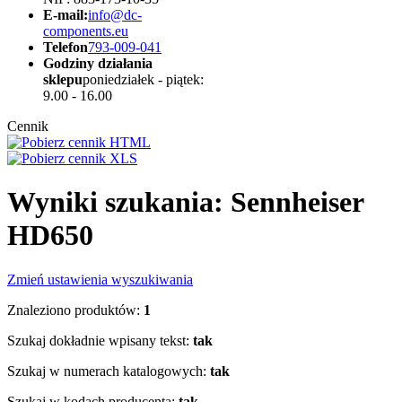
E-mail:
info@dc-
components.eu
Telefon
793-009-041
Godziny działania
sklepu
poniedziałek - piątek:
9.00 - 16.00
Cennik
Wyniki szukania: Sennheiser
HD650
Zmień ustawienia wyszukiwania
Znaleziono produktów:
1
Szukaj dokładnie wpisany tekst:
tak
Szukaj w numerach katalogowych:
tak
Szukaj w kodach producenta:
tak