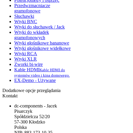
Potencjometry i osprzęt.
Przedwzmacniacze
gramofonowe
Słuchawki
Wtyki BNC
Wtyki do słuchawek / Jack
Wtyki do wkładek
gramofonowych
Wtyki głośnikowe bananowe
Wtyki głośnikowe widełkowe
Wtyki RCA
Wtyki XLR
Zworki bi-wire
Kable HDMI
Kable HDMI do
systemów video i kina domowego.
EX-Demo - Używane
Dodatkowe opcje przeglądania
Kontakt
dc-components - Jacek
Pisarczyk
Spółdzielcza 52/20
57-300 Kłodzko
Polska
NIP: 883-173-10-35