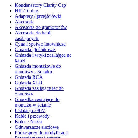
Kondensatory Clarity Cap
HIfi-Tuning
Adaptery / przejściówki
Akcesoria
Akcesoria do gramofonów
Akcesoria do kabli
zasilajacych.
Cyna i spoiwo lutownicze
Gniazda głośnikowe.
Gniazda i wtyki zasilające na
kabel
Gniazda montażowe do
obudowy - Schuko
Gniazda RCA
Gniazda XLR
Gniazda zasilające iec do
obudowy
Gniazdka zasilające do
montażu w ścianie
Instalacja 230V
Kable i przewody
Kolce / Nóżki
Odtwarzacze sieciowe
Podzespoły do modyfikacji.