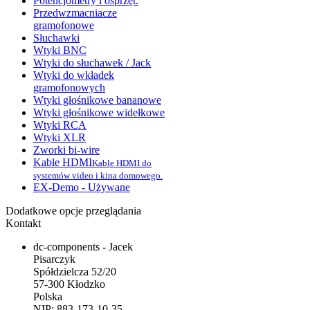
Potencjometry i osprzęt.
Przedwzmacniacze
gramofonowe
Słuchawki
Wtyki BNC
Wtyki do słuchawek / Jack
Wtyki do wkładek
gramofonowych
Wtyki głośnikowe bananowe
Wtyki głośnikowe widełkowe
Wtyki RCA
Wtyki XLR
Zworki bi-wire
Kable HDMI
Kable HDMI do
systemów video i kina domowego.
EX-Demo - Używane
Dodatkowe opcje przeglądania
Kontakt
dc-components - Jacek
Pisarczyk
Spółdzielcza 52/20
57-300 Kłodzko
Polska
NIP: 883-173-10-35