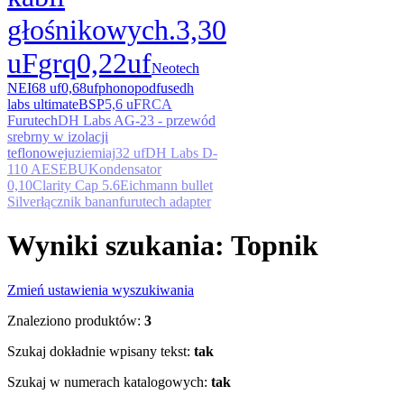
głośnikowych.
3,30
uF
grq
0,22uf
Neotech
NEI
68 uf
0,68uf
phonopod
fuse
dh
labs ultimate
BSP
5,6 uF
RCA
Furutech
DH Labs AG-23 - przewód
srebrny w izolacji
teflonowej
uziemiaj
32 uf
DH Labs D-
110 AESEBU
Kondensator
0,10
Clarity Cap 5.6
Eichmann bullet
Silver
łącznik banan
furutech adapter
Wyniki szukania: Topnik
Zmień ustawienia wyszukiwania
Znaleziono produktów:
3
Szukaj dokładnie wpisany tekst:
tak
Szukaj w numerach katalogowych:
tak