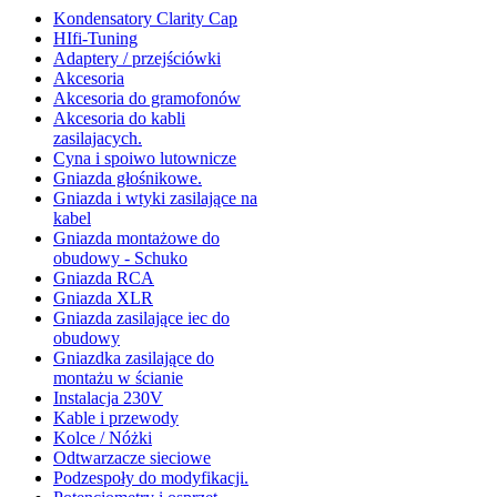
Kondensatory Clarity Cap
HIfi-Tuning
Adaptery / przejściówki
Akcesoria
Akcesoria do gramofonów
Akcesoria do kabli
zasilajacych.
Cyna i spoiwo lutownicze
Gniazda głośnikowe.
Gniazda i wtyki zasilające na
kabel
Gniazda montażowe do
obudowy - Schuko
Gniazda RCA
Gniazda XLR
Gniazda zasilające iec do
obudowy
Gniazdka zasilające do
montażu w ścianie
Instalacja 230V
Kable i przewody
Kolce / Nóżki
Odtwarzacze sieciowe
Podzespoły do modyfikacji.