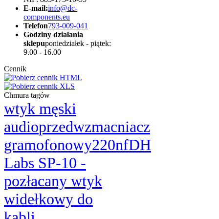
E-mail:
info@dc-
components.eu
Telefon
793-009-041
Godziny działania
sklepu
poniedziałek - piątek:
9.00 - 16.00
Cennik
Chmura tagów
wtyk męski
audio
przedwzmacniacz
gramofonowy
220nf
DH
Labs SP-10 -
pozłacany wtyk
widełkowy do
kabli