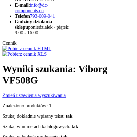
E-mail:
info@dc-
components.eu
Telefon
793-009-041
Godziny działania
sklepu
poniedziałek - piątek:
9.00 - 16.00
Cennik
Wyniki szukania: Viborg
VF508G
Zmień ustawienia wyszukiwania
Znaleziono produktów:
1
Szukaj dokładnie wpisany tekst:
tak
Szukaj w numerach katalogowych:
tak
Szukaj w kodach producenta:
tak