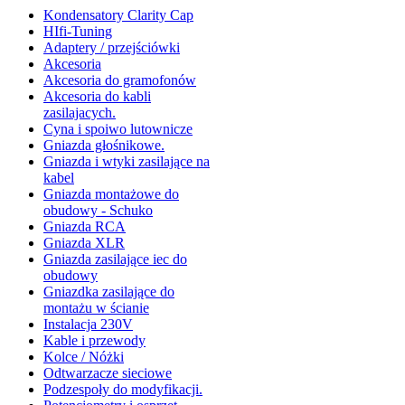
Kondensatory Clarity Cap
HIfi-Tuning
Adaptery / przejściówki
Akcesoria
Akcesoria do gramofonów
Akcesoria do kabli
zasilajacych.
Cyna i spoiwo lutownicze
Gniazda głośnikowe.
Gniazda i wtyki zasilające na
kabel
Gniazda montażowe do
obudowy - Schuko
Gniazda RCA
Gniazda XLR
Gniazda zasilające iec do
obudowy
Gniazdka zasilające do
montażu w ścianie
Instalacja 230V
Kable i przewody
Kolce / Nóżki
Odtwarzacze sieciowe
Podzespoły do modyfikacji.