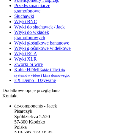
Potencjometry i osprzęt.
Przedwzmacniacze
gramofonowe
Słuchawki
Wtyki BNC
Wtyki do słuchawek / Jack
Wtyki do wkładek
gramofonowych
Wtyki głośnikowe bananowe
Wtyki głośnikowe widełkowe
Wtyki RCA
Wtyki XLR
Zworki bi-wire
Kable HDMI
Kable HDMI do
systemów video i kina domowego.
EX-Demo - Używane
Dodatkowe opcje przeglądania
Kontakt
dc-components - Jacek
Pisarczyk
Spółdzielcza 52/20
57-300 Kłodzko
Polska
NIP: 883-173-10-35