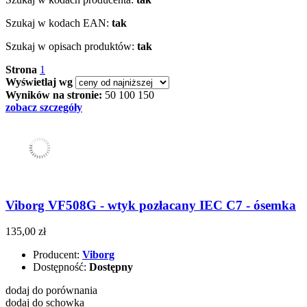
Szukaj w kodach EAN:
tak
Szukaj w opisach produktów:
tak
Strona
1
Wyświetlaj wg
Wyników na stronie:
50
100
150
zobacz szczegóły
Viborg VF508G - wtyk pozłacany IEC C7 - ósemka
135,00 zł
Producent:
Viborg
Dostępność:
Dostępny
dodaj do porównania
dodaj do schowka