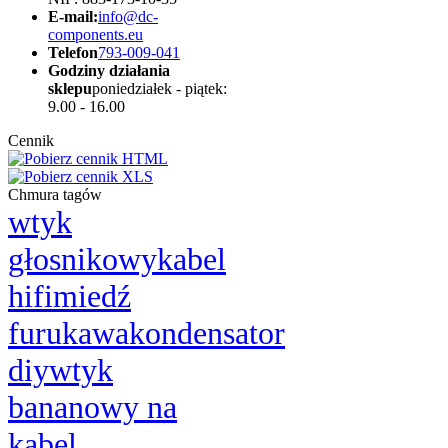
E-mail:
info@dc-
components.eu
Telefon
793-009-041
Godziny działania
sklepu
poniedziałek - piątek:
9.00 - 16.00
Cennik
Chmura tagów
wtyk
głosnikowy
kabel
hifi
miedź
furukawa
kondensator
diy
wtyk
bananowy na
kabel