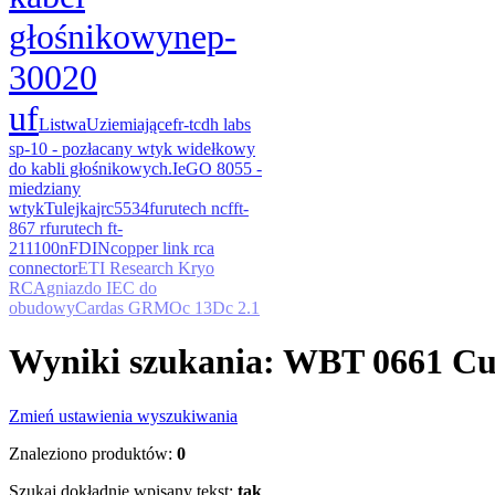
głośnikowy
nep-
3002
0
uf
Listwa
Uziemiające
fr-tc
dh labs
sp-10 - pozłacany wtyk widełkowy
do kabli głośnikowych.
IeGO 8055 -
miedziany
wtyk
Tulejka
jrc5534
furutech ncf
ft-
867 r
furutech ft-
211
100nF
DIN
copper link rca
connector
ETI Research Kryo
RCA
gniazdo IEC do
obudowy
Cardas GRMO
c 13
Dc 2.1
Wyniki szukania: WBT 0661 C
Zmień ustawienia wyszukiwania
Znaleziono produktów:
0
Szukaj dokładnie wpisany tekst:
tak