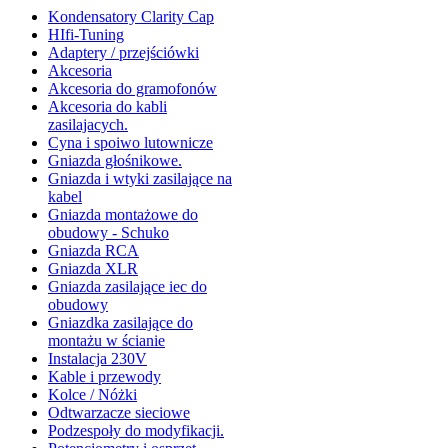
Kondensatory Clarity Cap
HIfi-Tuning
Adaptery / przejściówki
Akcesoria
Akcesoria do gramofonów
Akcesoria do kabli
zasilajacych.
Cyna i spoiwo lutownicze
Gniazda głośnikowe.
Gniazda i wtyki zasilające na
kabel
Gniazda montażowe do
obudowy - Schuko
Gniazda RCA
Gniazda XLR
Gniazda zasilające iec do
obudowy
Gniazdka zasilające do
montażu w ścianie
Instalacja 230V
Kable i przewody
Kolce / Nóżki
Odtwarzacze sieciowe
Podzespoły do modyfikacji.