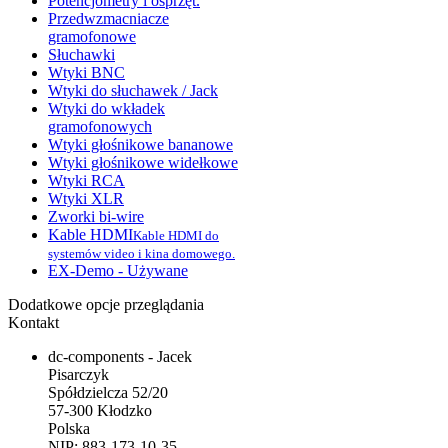
Potencjometry i osprzęt.
Przedwzmacniacze
gramofonowe
Słuchawki
Wtyki BNC
Wtyki do słuchawek / Jack
Wtyki do wkładek
gramofonowych
Wtyki głośnikowe bananowe
Wtyki głośnikowe widełkowe
Wtyki RCA
Wtyki XLR
Zworki bi-wire
Kable HDMI
Kable HDMI do
systemów video i kina domowego.
EX-Demo - Używane
Dodatkowe opcje przeglądania
Kontakt
dc-components - Jacek
Pisarczyk
Spółdzielcza 52/20
57-300 Kłodzko
Polska
NIP: 883-173-10-35