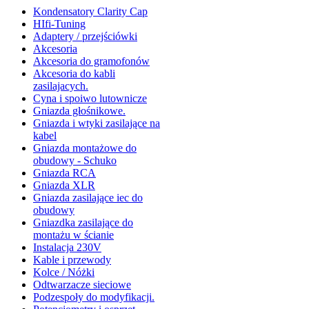
Kondensatory Clarity Cap
HIfi-Tuning
Adaptery / przejściówki
Akcesoria
Akcesoria do gramofonów
Akcesoria do kabli
zasilajacych.
Cyna i spoiwo lutownicze
Gniazda głośnikowe.
Gniazda i wtyki zasilające na
kabel
Gniazda montażowe do
obudowy - Schuko
Gniazda RCA
Gniazda XLR
Gniazda zasilające iec do
obudowy
Gniazdka zasilające do
montażu w ścianie
Instalacja 230V
Kable i przewody
Kolce / Nóżki
Odtwarzacze sieciowe
Podzespoły do modyfikacji.