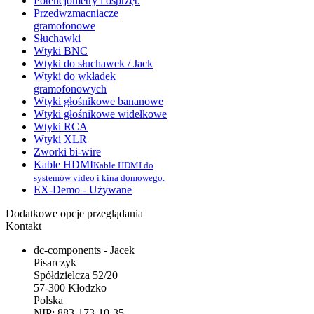
Potencjometry i osprzęt.
Przedwzmacniacze
gramofonowe
Słuchawki
Wtyki BNC
Wtyki do słuchawek / Jack
Wtyki do wkładek
gramofonowych
Wtyki głośnikowe bananowe
Wtyki głośnikowe widełkowe
Wtyki RCA
Wtyki XLR
Zworki bi-wire
Kable HDMI
Kable HDMI do
systemów video i kina domowego.
EX-Demo - Używane
Dodatkowe opcje przeglądania
Kontakt
dc-components - Jacek
Pisarczyk
Spółdzielcza 52/20
57-300 Kłodzko
Polska
NIP: 883-173-10-35