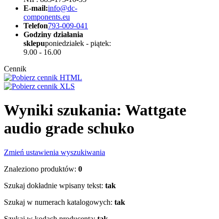
E-mail:
info@dc-
components.eu
Telefon
793-009-041
Godziny działania
sklepu
poniedziałek - piątek:
9.00 - 16.00
Cennik
Wyniki szukania: Wattgate
audio grade schuko
Zmień ustawienia wyszukiwania
Znaleziono produktów:
0
Szukaj dokładnie wpisany tekst:
tak
Szukaj w numerach katalogowych:
tak
Szukaj w kodach producenta:
tak