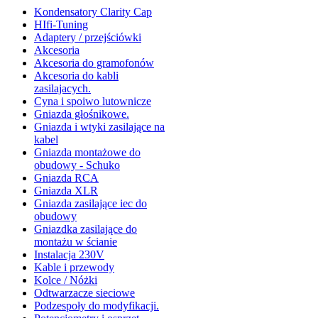
Kondensatory Clarity Cap
HIfi-Tuning
Adaptery / przejściówki
Akcesoria
Akcesoria do gramofonów
Akcesoria do kabli
zasilajacych.
Cyna i spoiwo lutownicze
Gniazda głośnikowe.
Gniazda i wtyki zasilające na
kabel
Gniazda montażowe do
obudowy - Schuko
Gniazda RCA
Gniazda XLR
Gniazda zasilające iec do
obudowy
Gniazdka zasilające do
montażu w ścianie
Instalacja 230V
Kable i przewody
Kolce / Nóżki
Odtwarzacze sieciowe
Podzespoły do modyfikacji.