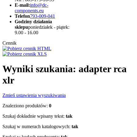
E-mail:
info@dc-
components.eu
Telefon
793-009-041
Godziny działania
sklepu
poniedziałek - piątek:
9.00 - 16.00
Cennik
Wyniki szukania: adapter rca
xlr
Zmień ustawienia wyszukiwania
Znaleziono produktów:
0
Szukaj dokładnie wpisany tekst:
tak
Szukaj w numerach katalogowych:
tak
Szukaj w kodach producenta:
tak