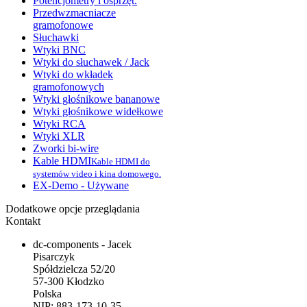
Potencjometry i osprzęt.
Przedwzmacniacze
gramofonowe
Słuchawki
Wtyki BNC
Wtyki do słuchawek / Jack
Wtyki do wkładek
gramofonowych
Wtyki głośnikowe bananowe
Wtyki głośnikowe widełkowe
Wtyki RCA
Wtyki XLR
Zworki bi-wire
Kable HDMI
Kable HDMI do
systemów video i kina domowego.
EX-Demo - Używane
Dodatkowe opcje przeglądania
Kontakt
dc-components - Jacek
Pisarczyk
Spółdzielcza 52/20
57-300 Kłodzko
Polska
NIP: 883-173-10-35