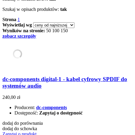
Szukaj w opisach produktów:
tak
Strona
1
Wyświetlaj wg
Wyników na stronie:
50
100
150
zobacz szczegóły
dc-components digital-1 - kabel cyfrowy SPDIF do
systemów audio
240,00 zł
Producent:
dc-components
Dostępność:
Zapytaj o dostępność
dodaj do porównania
dodaj do schowka
Zapytaj o produkt