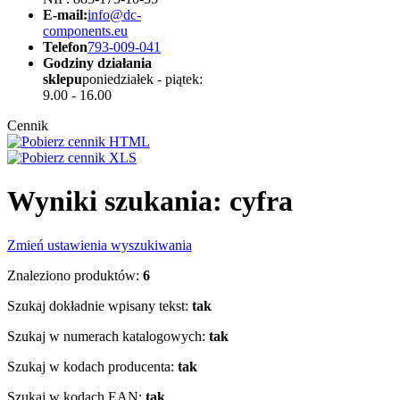
E-mail:
info@dc-
components.eu
Telefon
793-009-041
Godziny działania
sklepu
poniedziałek - piątek:
9.00 - 16.00
Cennik
Wyniki szukania: cyfra
Zmień ustawienia wyszukiwania
Znaleziono produktów:
6
Szukaj dokładnie wpisany tekst:
tak
Szukaj w numerach katalogowych:
tak
Szukaj w kodach producenta:
tak
Szukaj w kodach EAN:
tak