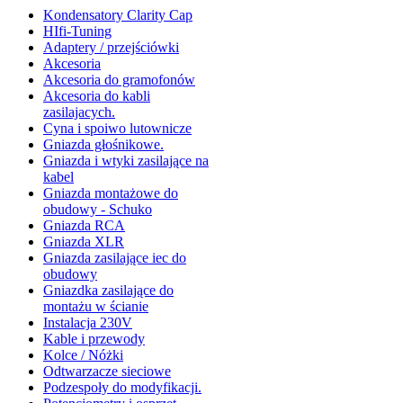
Kondensatory Clarity Cap
HIfi-Tuning
Adaptery / przejściówki
Akcesoria
Akcesoria do gramofonów
Akcesoria do kabli
zasilajacych.
Cyna i spoiwo lutownicze
Gniazda głośnikowe.
Gniazda i wtyki zasilające na
kabel
Gniazda montażowe do
obudowy - Schuko
Gniazda RCA
Gniazda XLR
Gniazda zasilające iec do
obudowy
Gniazdka zasilające do
montażu w ścianie
Instalacja 230V
Kable i przewody
Kolce / Nóżki
Odtwarzacze sieciowe
Podzespoły do modyfikacji.