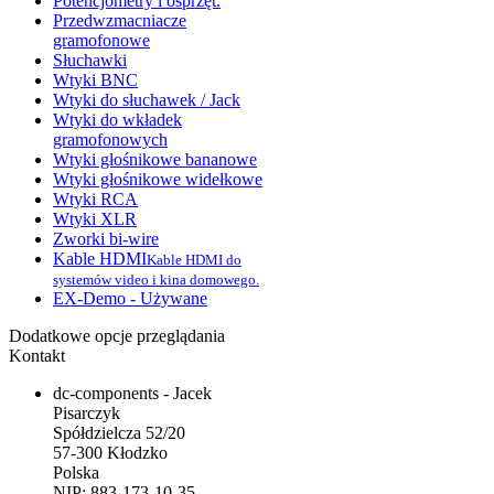
Potencjometry i osprzęt.
Przedwzmacniacze
gramofonowe
Słuchawki
Wtyki BNC
Wtyki do słuchawek / Jack
Wtyki do wkładek
gramofonowych
Wtyki głośnikowe bananowe
Wtyki głośnikowe widełkowe
Wtyki RCA
Wtyki XLR
Zworki bi-wire
Kable HDMI
Kable HDMI do
systemów video i kina domowego.
EX-Demo - Używane
Dodatkowe opcje przeglądania
Kontakt
dc-components - Jacek
Pisarczyk
Spółdzielcza 52/20
57-300 Kłodzko
Polska
NIP: 883-173-10-35