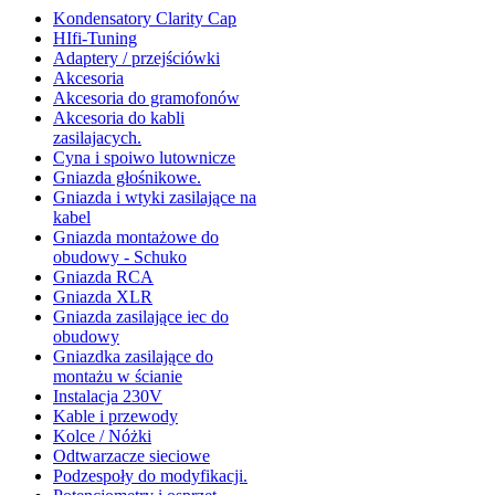
Kondensatory Clarity Cap
HIfi-Tuning
Adaptery / przejściówki
Akcesoria
Akcesoria do gramofonów
Akcesoria do kabli
zasilajacych.
Cyna i spoiwo lutownicze
Gniazda głośnikowe.
Gniazda i wtyki zasilające na
kabel
Gniazda montażowe do
obudowy - Schuko
Gniazda RCA
Gniazda XLR
Gniazda zasilające iec do
obudowy
Gniazdka zasilające do
montażu w ścianie
Instalacja 230V
Kable i przewody
Kolce / Nóżki
Odtwarzacze sieciowe
Podzespoły do modyfikacji.