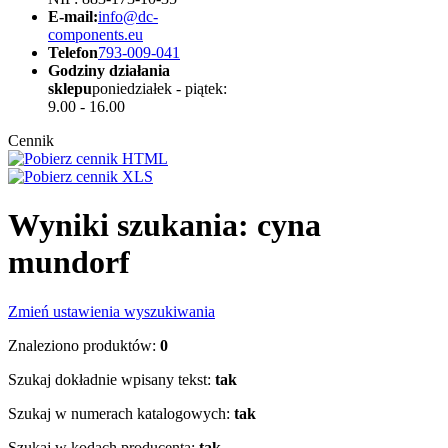
E-mail:
info@dc-
components.eu
Telefon
793-009-041
Godziny działania
sklepu
poniedziałek - piątek:
9.00 - 16.00
Cennik
Wyniki szukania: cyna
mundorf
Zmień ustawienia wyszukiwania
Znaleziono produktów:
0
Szukaj dokładnie wpisany tekst:
tak
Szukaj w numerach katalogowych:
tak
Szukaj w kodach producenta:
tak