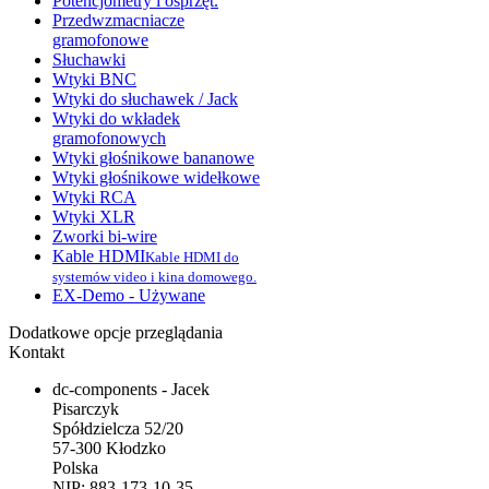
Potencjometry i osprzęt.
Przedwzmacniacze
gramofonowe
Słuchawki
Wtyki BNC
Wtyki do słuchawek / Jack
Wtyki do wkładek
gramofonowych
Wtyki głośnikowe bananowe
Wtyki głośnikowe widełkowe
Wtyki RCA
Wtyki XLR
Zworki bi-wire
Kable HDMI
Kable HDMI do
systemów video i kina domowego.
EX-Demo - Używane
Dodatkowe opcje przeglądania
Kontakt
dc-components - Jacek
Pisarczyk
Spółdzielcza 52/20
57-300 Kłodzko
Polska
NIP: 883-173-10-35