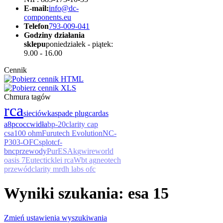
E-mail:
info@dc-
components.eu
Telefon
793-009-041
Godziny działania
sklepu
poniedziałek - piątek:
9.00 - 16.00
Cennik
Chmura tagów
rca
sieciówka
spade plug
cardas
a8
pcocc
widła
bp-20
clarity cap
csa
100 ohm
Furutech Evolution
NC-
P303-OFC
splot
cf-
bnc
przewody
Pur
ESA
k
g
wireworld
oasis 7
Eutectic
klei rca
Wbt ag
neotech
przewód
clarity mr
dh labs ofc
Wyniki szukania: esa 15
Zmień ustawienia wyszukiwania