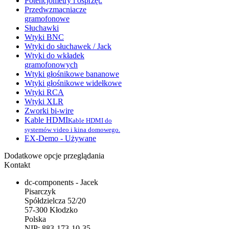
Potencjometry i osprzęt.
Przedwzmacniacze
gramofonowe
Słuchawki
Wtyki BNC
Wtyki do słuchawek / Jack
Wtyki do wkładek
gramofonowych
Wtyki głośnikowe bananowe
Wtyki głośnikowe widełkowe
Wtyki RCA
Wtyki XLR
Zworki bi-wire
Kable HDMI
Kable HDMI do
systemów video i kina domowego.
EX-Demo - Używane
Dodatkowe opcje przeglądania
Kontakt
dc-components - Jacek
Pisarczyk
Spółdzielcza 52/20
57-300 Kłodzko
Polska
NIP: 883-173-10-35