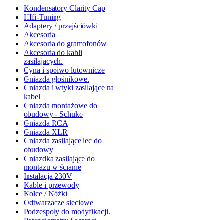
Kondensatory Clarity Cap
HIfi-Tuning
Adaptery / przejściówki
Akcesoria
Akcesoria do gramofonów
Akcesoria do kabli
zasilajacych.
Cyna i spoiwo lutownicze
Gniazda głośnikowe.
Gniazda i wtyki zasilające na
kabel
Gniazda montażowe do
obudowy - Schuko
Gniazda RCA
Gniazda XLR
Gniazda zasilające iec do
obudowy
Gniazdka zasilające do
montażu w ścianie
Instalacja 230V
Kable i przewody
Kolce / Nóżki
Odtwarzacze sieciowe
Podzespoły do modyfikacji.