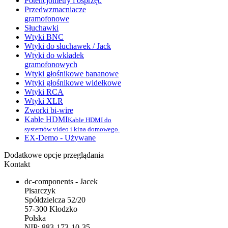
Potencjometry i osprzęt.
Przedwzmacniacze
gramofonowe
Słuchawki
Wtyki BNC
Wtyki do słuchawek / Jack
Wtyki do wkładek
gramofonowych
Wtyki głośnikowe bananowe
Wtyki głośnikowe widełkowe
Wtyki RCA
Wtyki XLR
Zworki bi-wire
Kable HDMI
Kable HDMI do
systemów video i kina domowego.
EX-Demo - Używane
Dodatkowe opcje przeglądania
Kontakt
dc-components - Jacek
Pisarczyk
Spółdzielcza 52/20
57-300 Kłodzko
Polska
NIP: 883-173-10-35