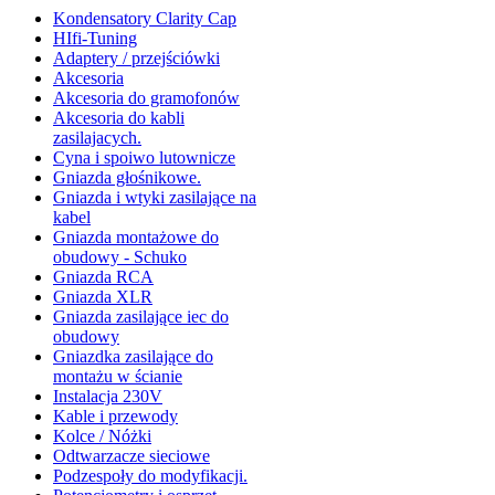
Kondensatory Clarity Cap
HIfi-Tuning
Adaptery / przejściówki
Akcesoria
Akcesoria do gramofonów
Akcesoria do kabli
zasilajacych.
Cyna i spoiwo lutownicze
Gniazda głośnikowe.
Gniazda i wtyki zasilające na
kabel
Gniazda montażowe do
obudowy - Schuko
Gniazda RCA
Gniazda XLR
Gniazda zasilające iec do
obudowy
Gniazdka zasilające do
montażu w ścianie
Instalacja 230V
Kable i przewody
Kolce / Nóżki
Odtwarzacze sieciowe
Podzespoły do modyfikacji.