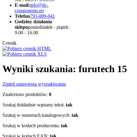
E-mail:
info@dc-
components.eu
Telefon
793-009-041
Godziny działania
sklepu
poniedziałek - piątek:
9.00 - 16.00
Cennik
Wyniki szukania: furutech 15
Zmień ustawienia wyszukiwania
Znaleziono produktów:
0
Szukaj dokładnie wpisany tekst:
tak
Szukaj w numerach katalogowych:
tak
Szukaj w kodach producenta:
tak
Szukaj w kodach EAN:
tak