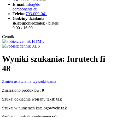
E-mail:
info@dc-
components.eu
Telefon
793-009-041
Godziny działania
sklepu
poniedziałek - piątek:
9.00 - 16.00
Cennik
Wyniki szukania: furutech fi
48
Zmień ustawienia wyszukiwania
Znaleziono produktów:
0
Szukaj dokładnie wpisany tekst:
tak
Szukaj w numerach katalogowych:
tak
Szukaj w kodach producenta:
tak