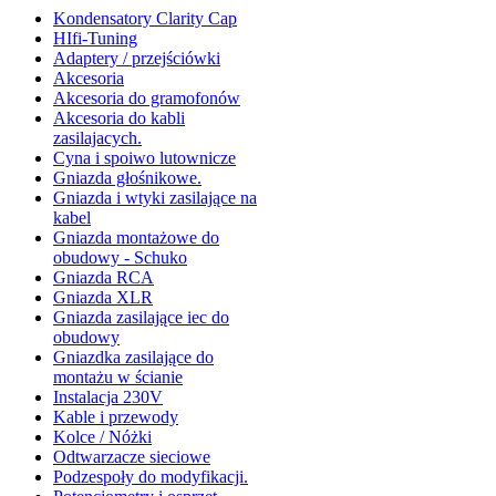
Kondensatory Clarity Cap
HIfi-Tuning
Adaptery / przejściówki
Akcesoria
Akcesoria do gramofonów
Akcesoria do kabli
zasilajacych.
Cyna i spoiwo lutownicze
Gniazda głośnikowe.
Gniazda i wtyki zasilające na
kabel
Gniazda montażowe do
obudowy - Schuko
Gniazda RCA
Gniazda XLR
Gniazda zasilające iec do
obudowy
Gniazdka zasilające do
montażu w ścianie
Instalacja 230V
Kable i przewody
Kolce / Nóżki
Odtwarzacze sieciowe
Podzespoły do modyfikacji.