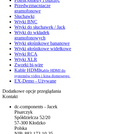
Potencjometry i osprzęt.
Przedwzmacniacze
gramofonowe
Słuchawki
Wtyki BNC
Wtyki do słuchawek / Jack
Wtyki do wkładek
gramofonowych
Wtyki głośnikowe bananowe
Wtyki głośnikowe widełkowe
Wtyki RCA
Wtyki XLR
Zworki bi-wire
Kable HDMI
Kable HDMI do
systemów video i kina domowego.
EX-Demo - Używane
Dodatkowe opcje przeglądania
Kontakt
dc-components - Jacek
Pisarczyk
Spółdzielcza 52/20
57-300 Kłodzko
Polska
NIP: 883-173-10-35