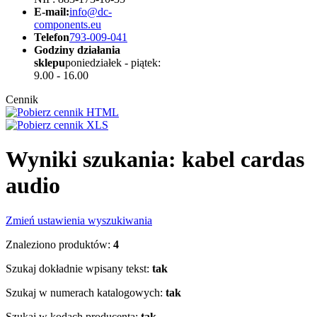
E-mail:
info@dc-
components.eu
Telefon
793-009-041
Godziny działania
sklepu
poniedziałek - piątek:
9.00 - 16.00
Cennik
Wyniki szukania: kabel cardas
audio
Zmień ustawienia wyszukiwania
Znaleziono produktów:
4
Szukaj dokładnie wpisany tekst:
tak
Szukaj w numerach katalogowych:
tak
Szukaj w kodach producenta:
tak