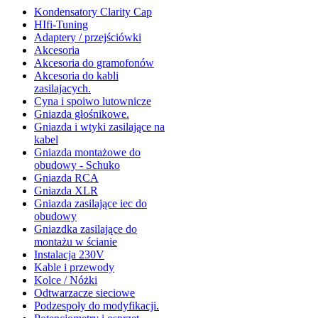
Kondensatory Clarity Cap
HIfi-Tuning
Adaptery / przejściówki
Akcesoria
Akcesoria do gramofonów
Akcesoria do kabli
zasilajacych.
Cyna i spoiwo lutownicze
Gniazda głośnikowe.
Gniazda i wtyki zasilające na
kabel
Gniazda montażowe do
obudowy - Schuko
Gniazda RCA
Gniazda XLR
Gniazda zasilające iec do
obudowy
Gniazdka zasilające do
montażu w ścianie
Instalacja 230V
Kable i przewody
Kolce / Nóżki
Odtwarzacze sieciowe
Podzespoły do modyfikacji.