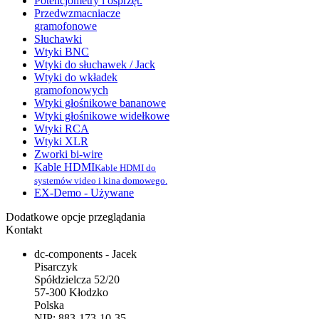
Potencjometry i osprzęt.
Przedwzmacniacze
gramofonowe
Słuchawki
Wtyki BNC
Wtyki do słuchawek / Jack
Wtyki do wkładek
gramofonowych
Wtyki głośnikowe bananowe
Wtyki głośnikowe widełkowe
Wtyki RCA
Wtyki XLR
Zworki bi-wire
Kable HDMI
Kable HDMI do
systemów video i kina domowego.
EX-Demo - Używane
Dodatkowe opcje przeglądania
Kontakt
dc-components - Jacek
Pisarczyk
Spółdzielcza 52/20
57-300 Kłodzko
Polska
NIP: 883-173-10-35