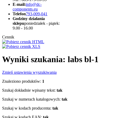
E-mail:
info@dc-
components.eu
Telefon
793-009-041
Godziny działania
sklepu
poniedziałek - piątek:
9.00 - 16.00
Cennik
Wyniki szukania: labs bl-1
Zmień ustawienia wyszukiwania
Znaleziono produktów:
1
Szukaj dokładnie wpisany tekst:
tak
Szukaj w numerach katalogowych:
tak
Szukaj w kodach producenta:
tak
Szukaj w kodach EAN:
tak