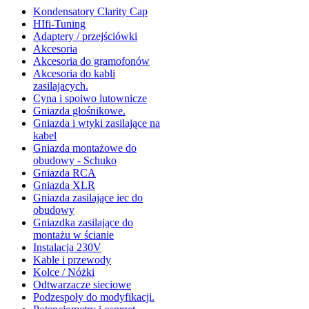
Kondensatory Clarity Cap
HIfi-Tuning
Adaptery / przejściówki
Akcesoria
Akcesoria do gramofonów
Akcesoria do kabli
zasilajacych.
Cyna i spoiwo lutownicze
Gniazda głośnikowe.
Gniazda i wtyki zasilające na
kabel
Gniazda montażowe do
obudowy - Schuko
Gniazda RCA
Gniazda XLR
Gniazda zasilające iec do
obudowy
Gniazdka zasilające do
montażu w ścianie
Instalacja 230V
Kable i przewody
Kolce / Nóżki
Odtwarzacze sieciowe
Podzespoły do modyfikacji.