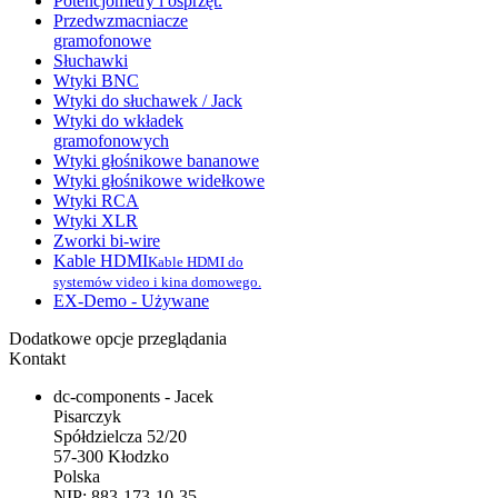
Potencjometry i osprzęt.
Przedwzmacniacze
gramofonowe
Słuchawki
Wtyki BNC
Wtyki do słuchawek / Jack
Wtyki do wkładek
gramofonowych
Wtyki głośnikowe bananowe
Wtyki głośnikowe widełkowe
Wtyki RCA
Wtyki XLR
Zworki bi-wire
Kable HDMI
Kable HDMI do
systemów video i kina domowego.
EX-Demo - Używane
Dodatkowe opcje przeglądania
Kontakt
dc-components - Jacek
Pisarczyk
Spółdzielcza 52/20
57-300 Kłodzko
Polska
NIP: 883-173-10-35