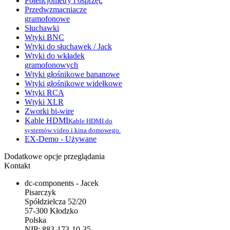
Potencjometry i osprzęt.
Przedwzmacniacze
gramofonowe
Słuchawki
Wtyki BNC
Wtyki do słuchawek / Jack
Wtyki do wkładek
gramofonowych
Wtyki głośnikowe bananowe
Wtyki głośnikowe widełkowe
Wtyki RCA
Wtyki XLR
Zworki bi-wire
Kable HDMI
Kable HDMI do
systemów video i kina domowego.
EX-Demo - Używane
Dodatkowe opcje przeglądania
Kontakt
dc-components - Jacek
Pisarczyk
Spółdzielcza 52/20
57-300 Kłodzko
Polska
NIP: 883-173-10-35