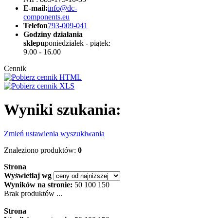
E-mail:
info@dc-
components.eu
Telefon
793-009-041
Godziny działania
sklepu
poniedziałek - piątek:
9.00 - 16.00
Cennik
Wyniki szukania:
Zmień ustawienia wyszukiwania
Znaleziono produktów:
0
Strona
Wyświetlaj wg
Wyników na stronie:
50
100
150
Brak produktów ...
Strona