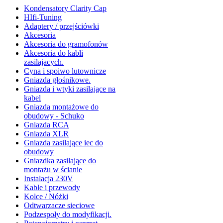
Kondensatory Clarity Cap
HIfi-Tuning
Adaptery / przejściówki
Akcesoria
Akcesoria do gramofonów
Akcesoria do kabli
zasilajacych.
Cyna i spoiwo lutownicze
Gniazda głośnikowe.
Gniazda i wtyki zasilające na
kabel
Gniazda montażowe do
obudowy - Schuko
Gniazda RCA
Gniazda XLR
Gniazda zasilające iec do
obudowy
Gniazdka zasilające do
montażu w ścianie
Instalacja 230V
Kable i przewody
Kolce / Nóżki
Odtwarzacze sieciowe
Podzespoły do modyfikacji.