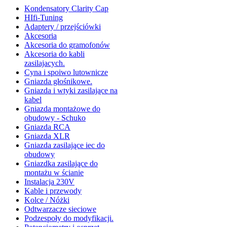
Kondensatory Clarity Cap
HIfi-Tuning
Adaptery / przejściówki
Akcesoria
Akcesoria do gramofonów
Akcesoria do kabli
zasilajacych.
Cyna i spoiwo lutownicze
Gniazda głośnikowe.
Gniazda i wtyki zasilające na
kabel
Gniazda montażowe do
obudowy - Schuko
Gniazda RCA
Gniazda XLR
Gniazda zasilające iec do
obudowy
Gniazdka zasilające do
montażu w ścianie
Instalacja 230V
Kable i przewody
Kolce / Nóżki
Odtwarzacze sieciowe
Podzespoły do modyfikacji.