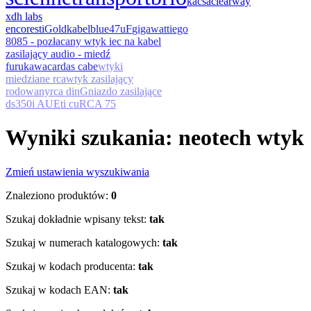
kacsa
clearway
x
dh labs
encore
sti
Goldkabel
blue
47uF
gigawatt
iego
8085 - pozłacany wtyk iec na kabel
zasilający audio - miedź
furukawa
cardas cabe
wtyki
miedziane rca
wtyk zasilający
rodowany
rca din
Gniazdo zasilające
ds
350i AU
Eti cu
RCA 75
Wyniki szukania: neotech wtyk
Zmień ustawienia wyszukiwania
Znaleziono produktów:
0
Szukaj dokładnie wpisany tekst:
tak
Szukaj w numerach katalogowych:
tak
Szukaj w kodach producenta:
tak
Szukaj w kodach EAN:
tak