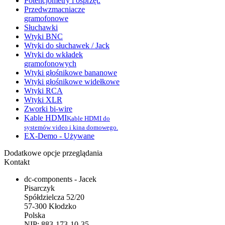
Potencjometry i osprzęt.
Przedwzmacniacze
gramofonowe
Słuchawki
Wtyki BNC
Wtyki do słuchawek / Jack
Wtyki do wkładek
gramofonowych
Wtyki głośnikowe bananowe
Wtyki głośnikowe widełkowe
Wtyki RCA
Wtyki XLR
Zworki bi-wire
Kable HDMI
Kable HDMI do
systemów video i kina domowego.
EX-Demo - Używane
Dodatkowe opcje przeglądania
Kontakt
dc-components - Jacek
Pisarczyk
Spółdzielcza 52/20
57-300 Kłodzko
Polska
NIP: 883-173-10-35