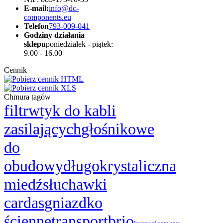
E-mail:
info@dc-
components.eu
Telefon
793-009-041
Godziny działania
sklepu
poniedziałek - piątek:
9.00 - 16.00
Cennik
Chmura tagów
filtr
wtyk do kabli
zasilających
głośnikowe
do
obudowy
długokrystaliczna
miedź
słuchawki
cardas
gniazdko
ścienne
transport
brio