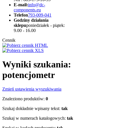
E-mail:
info@dc-
components.eu
Telefon
793-009-041
Godziny działania
sklepu
poniedziałek - piątek:
9.00 - 16.00
Cennik
Wyniki szukania:
potencjometr
Zmień ustawienia wyszukiwania
Znaleziono produktów:
0
Szukaj dokładnie wpisany tekst:
tak
Szukaj w numerach katalogowych:
tak
Szukaj w kodach producenta:
tak