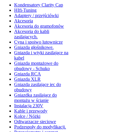
Kondensatory Clarity Cap
HIfi-Tuning
Adaptery / przejściówki
Akcesoria
Akcesoria do gramofonów
Akcesoria do kabli
zasilajacych.
Cyna i spoiwo lutownicze
Gniazda głośnikowe.
Gniazda i wtyki zasilające na
kabel
Gniazda montażowe do
obudowy - Schuko
Gniazda RCA
Gniazda XLR
Gniazda zasilające iec do
obudowy
Gniazdka zasilające do
montażu w ścianie
Instalacja 230V
Kable i przewody
Kolce / Nóżki
Odtwarzacze sieciowe
Podzespoły do modyfikacji.