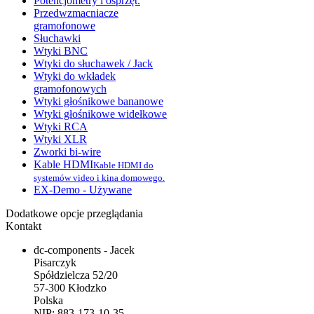
Potencjometry i osprzęt.
Przedwzmacniacze
gramofonowe
Słuchawki
Wtyki BNC
Wtyki do słuchawek / Jack
Wtyki do wkładek
gramofonowych
Wtyki głośnikowe bananowe
Wtyki głośnikowe widełkowe
Wtyki RCA
Wtyki XLR
Zworki bi-wire
Kable HDMI
Kable HDMI do
systemów video i kina domowego.
EX-Demo - Używane
Dodatkowe opcje przeglądania
Kontakt
dc-components - Jacek
Pisarczyk
Spółdzielcza 52/20
57-300 Kłodzko
Polska
NIP: 883-173-10-35