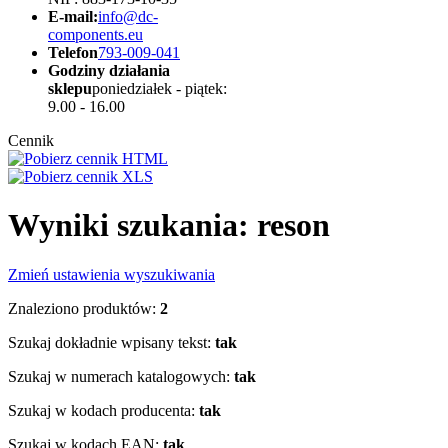
E-mail:
info@dc-
components.eu
Telefon
793-009-041
Godziny działania
sklepu
poniedziałek - piątek:
9.00 - 16.00
Cennik
Wyniki szukania: reson
Zmień ustawienia wyszukiwania
Znaleziono produktów:
2
Szukaj dokładnie wpisany tekst:
tak
Szukaj w numerach katalogowych:
tak
Szukaj w kodach producenta:
tak
Szukaj w kodach EAN:
tak