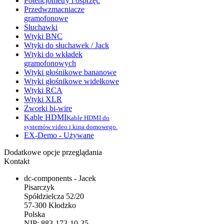
Potencjometry i osprzęt.
Przedwzmacniacze
gramofonowe
Słuchawki
Wtyki BNC
Wtyki do słuchawek / Jack
Wtyki do wkładek
gramofonowych
Wtyki głośnikowe bananowe
Wtyki głośnikowe widełkowe
Wtyki RCA
Wtyki XLR
Zworki bi-wire
Kable HDMI
Kable HDMI do
systemów video i kina domowego.
EX-Demo - Używane
Dodatkowe opcje przeglądania
Kontakt
dc-components - Jacek
Pisarczyk
Spółdzielcza 52/20
57-300 Kłodzko
Polska
NIP: 883-173-10-35