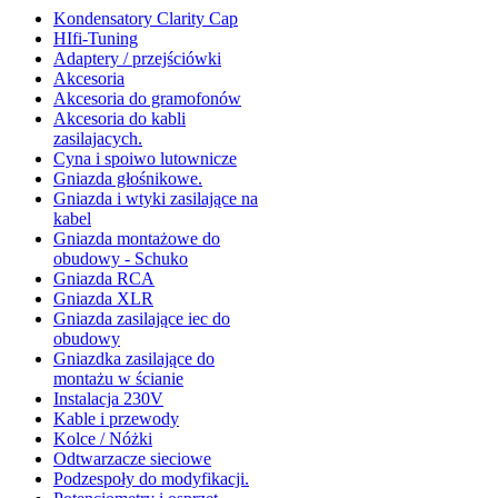
Kondensatory Clarity Cap
HIfi-Tuning
Adaptery / przejściówki
Akcesoria
Akcesoria do gramofonów
Akcesoria do kabli
zasilajacych.
Cyna i spoiwo lutownicze
Gniazda głośnikowe.
Gniazda i wtyki zasilające na
kabel
Gniazda montażowe do
obudowy - Schuko
Gniazda RCA
Gniazda XLR
Gniazda zasilające iec do
obudowy
Gniazdka zasilające do
montażu w ścianie
Instalacja 230V
Kable i przewody
Kolce / Nóżki
Odtwarzacze sieciowe
Podzespoły do modyfikacji.