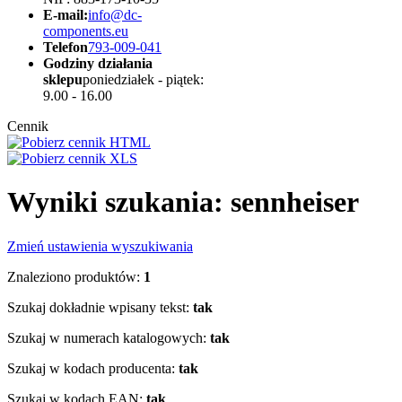
E-mail:
info@dc-
components.eu
Telefon
793-009-041
Godziny działania
sklepu
poniedziałek - piątek:
9.00 - 16.00
Cennik
Wyniki szukania: sennheiser
Zmień ustawienia wyszukiwania
Znaleziono produktów:
1
Szukaj dokładnie wpisany tekst:
tak
Szukaj w numerach katalogowych:
tak
Szukaj w kodach producenta:
tak
Szukaj w kodach EAN:
tak