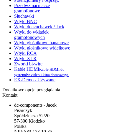
Potencjometry i osprzęt.
Przedwzmacniacze
gramofonowe
Słuchawki
Wtyki BNC
Wtyki do słuchawek / Jack
Wtyki do wkładek
gramofonowych
Wtyki głośnikowe bananowe
Wtyki głośnikowe widełkowe
Wtyki RCA
Wtyki XLR
Zworki bi-wire
Kable HDMI
Kable HDMI do
systemów video i kina domowego.
EX-Demo - Używane
Dodatkowe opcje przeglądania
Kontakt
dc-components - Jacek
Pisarczyk
Spółdzielcza 52/20
57-300 Kłodzko
Polska
NIP: 883-173-10-35