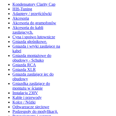
Kondensatory Clarity Cap
HIfi-Tuning
Adaptery / przejściówki
Akcesoria
Akcesoria do gramofonów
Akcesoria do kabli
zasilajacych.
Cyna i spoiwo lutownicze
Gniazda głośnikowe.
Gniazda i wtyki zasilające na
kabel
Gniazda montażowe do
obudowy - Schuko
Gniazda RCA
Gniazda XLR
Gniazda zasilające iec do
obudowy
Gniazdka zasilające do
montażu w ścianie
Instalacja 230V
Kable i przewody
Kolce / Nóżki
Odtwarzacze sieciowe
Podzespoły do modyfikacji.