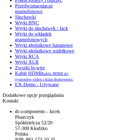
Potencjometry i osprzęt.
Przedwzmacniacze
gramofonowe
Słuchawki
Wtyki BNC
Wtyki do słuchawek / Jack
Wtyki do wkładek
gramofonowych
Wtyki głośnikowe bananowe
Wtyki głośnikowe widełkowe
Wtyki RCA
Wtyki XLR
Zworki bi-wire
Kable HDMI
Kable HDMI do
systemów video i kina domowego.
EX-Demo - Używane
Dodatkowe opcje przeglądania
Kontakt
dc-components - Jacek
Pisarczyk
Spółdzielcza 52/20
57-300 Kłodzko
Polska
NIP: 883-173-10-35