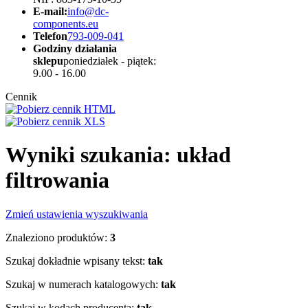
E-mail:
info@dc-
components.eu
Telefon
793-009-041
Godziny działania
sklepu
poniedziałek - piątek:
9.00 - 16.00
Cennik
Wyniki szukania: układ
filtrowania
Zmień ustawienia wyszukiwania
Znaleziono produktów:
3
Szukaj dokładnie wpisany tekst:
tak
Szukaj w numerach katalogowych:
tak
Szukaj w kodach producenta:
tak