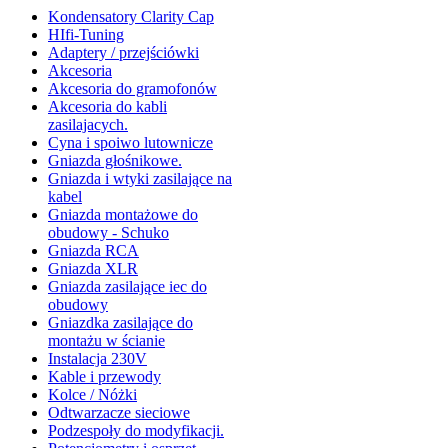
Kondensatory Clarity Cap
HIfi-Tuning
Adaptery / przejściówki
Akcesoria
Akcesoria do gramofonów
Akcesoria do kabli
zasilajacych.
Cyna i spoiwo lutownicze
Gniazda głośnikowe.
Gniazda i wtyki zasilające na
kabel
Gniazda montażowe do
obudowy - Schuko
Gniazda RCA
Gniazda XLR
Gniazda zasilające iec do
obudowy
Gniazdka zasilające do
montażu w ścianie
Instalacja 230V
Kable i przewody
Kolce / Nóżki
Odtwarzacze sieciowe
Podzespoły do modyfikacji.