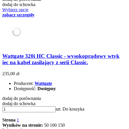
dodaj do schowka
Wybierz opcje
zobacz szczegóły
Wattgate 320i HC Classic - wysokoprądowy wtyk
iec na kabel zasilający z serii Classic.
235,00 zł
Producent:
Wattgate
Dostępność:
Dostępny
dodaj do porównania
dodaj do schowka
szt.
Do koszyka
Strona
1
Wyników na stronie:
50
100
150