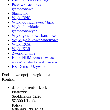
Potencjometry i osprzęt.
Przedwzmacniacze
gramofonowe
Słuchawki
Wtyki BNC
Wtyki do słuchawek / Jack
Wtyki do wkładek
gramofonowych
Wtyki głośnikowe bananowe
Wtyki głośnikowe widełkowe
Wtyki RCA
Wtyki XLR
Zworki bi-wire
Kable HDMI
Kable HDMI do
systemów video i kina domowego.
EX-Demo - Używane
Dodatkowe opcje przeglądania
Kontakt
dc-components - Jacek
Pisarczyk
Spółdzielcza 52/20
57-300 Kłodzko
Polska
NIP: 883-173-10-35