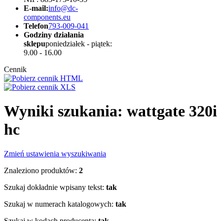
E-mail:
info@dc-
components.eu
Telefon
793-009-041
Godziny działania
sklepu
poniedziałek - piątek:
9.00 - 16.00
Cennik
Wyniki szukania: wattgate 320i
hc
Zmień ustawienia wyszukiwania
Znaleziono produktów:
2
Szukaj dokładnie wpisany tekst:
tak
Szukaj w numerach katalogowych:
tak
Szukaj w kodach producenta:
tak