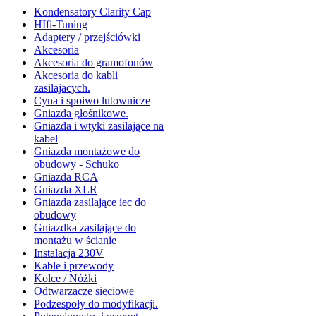
Kondensatory Clarity Cap
HIfi-Tuning
Adaptery / przejściówki
Akcesoria
Akcesoria do gramofonów
Akcesoria do kabli
zasilajacych.
Cyna i spoiwo lutownicze
Gniazda głośnikowe.
Gniazda i wtyki zasilające na
kabel
Gniazda montażowe do
obudowy - Schuko
Gniazda RCA
Gniazda XLR
Gniazda zasilające iec do
obudowy
Gniazdka zasilające do
montażu w ścianie
Instalacja 230V
Kable i przewody
Kolce / Nóżki
Odtwarzacze sieciowe
Podzespoły do modyfikacji.