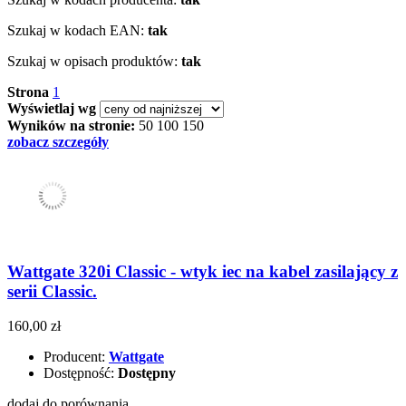
Szukaj w kodach EAN:
tak
Szukaj w opisach produktów:
tak
Strona
1
Wyświetlaj wg
Wyników na stronie:
50
100
150
zobacz szczegóły
Wattgate 320i Classic - wtyk iec na kabel zasilający z
serii Classic.
160,00 zł
Producent:
Wattgate
Dostępność:
Dostępny
dodaj do porównania