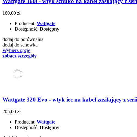
Wattgate 360i - wtyk schuko na kabel zasilający z serii
160,00 zł
Producent:
Wattgate
Dostępność:
Dostępny
dodaj do porównania
dodaj do schowka
Wybierz opcje
zobacz szczegóły
Wattgate 320 Evo - wtyk iec na kabel zasilający z serii
205,00 zł
Producent:
Wattgate
Dostępność:
Dostępny