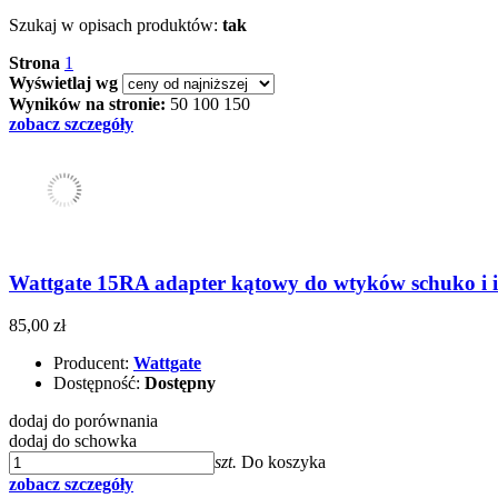
Szukaj w opisach produktów:
tak
Strona
1
Wyświetlaj wg
Wyników na stronie:
50
100
150
zobacz szczegóły
Wattgate 15RA adapter kątowy do wtyków schuko i i
85,00 zł
Producent:
Wattgate
Dostępność:
Dostępny
dodaj do porównania
dodaj do schowka
szt.
Do koszyka
zobacz szczegóły