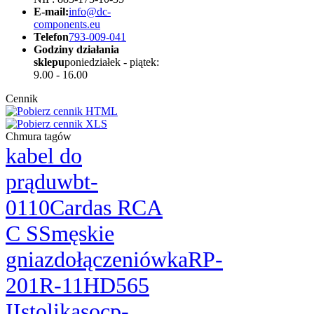
E-mail:
info@dc-
components.eu
Telefon
793-009-041
Godziny działania
sklepu
poniedziałek - piątek:
9.00 - 16.00
Cennik
Chmura tagów
kabel do
prądu
wbt-
0110
Cardas RCA
C SS
męskie
gniazdo
łączeniówka
RP-
201R-11
HD565
II
stolika
socp-