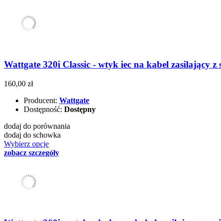
Wattgate 320i Classic - wtyk iec na kabel zasilający z s
160,00 zł
Producent:
Wattgate
Dostępność:
Dostępny
dodaj do porównania
dodaj do schowka
Wybierz opcje
zobacz szczegóły