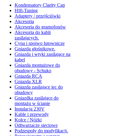
Kondensatory Clarity Cap
HIfi-Tuning
Adaptery / przejściówki
Akcesoria
Akcesoria do gramofonów
Akcesoria do kabli
zasilajacych.
Cyna i spoiwo lutownicze
Gniazda głośnikowe.
Gniazda i wtyki zasilające na
kabel
Gniazda montażowe do
obudowy - Schuko
Gniazda RCA
Gniazda XLR
Gniazda zasilające iec do
obudowy
Gniazdka zasilające do
montażu w ścianie
Instalacja 230V
Kable i przewody
Kolce / Nóżki
Odtwarzacze sieciowe
Podzespoły do modyfikacji.