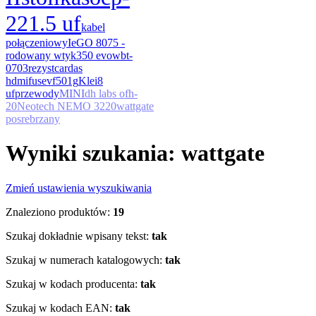
22
1.5 uf
kabel
połączeniowy
IeGO 8075 -
rodowany wtyk
350 evo
wbt-
0703
rezyst
cardas
hdmi
fuse
vf501g
Klei
8
uf
przewody
MINI
dh labs ofh-
20
Neotech NEMO 3220
wattgate
posrebrzany
Wyniki szukania: wattgate
Zmień ustawienia wyszukiwania
Znaleziono produktów:
19
Szukaj dokładnie wpisany tekst:
tak
Szukaj w numerach katalogowych:
tak
Szukaj w kodach producenta:
tak
Szukaj w kodach EAN:
tak