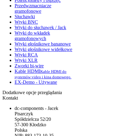
Potencjometry i osprzęt.
Przedwzmacniacze
gramofonowe
Słuchawki
Wtyki BNC
Wtyki do słuchawek / Jack
Wtyki do wkładek
gramofonowych
Wtyki głośnikowe bananowe
Wtyki głośnikowe widełkowe
Wtyki RCA
Wtyki XLR
Zworki bi-wire
Kable HDMI
Kable HDMI do
systemów video i kina domowego.
EX-Demo - Używane
Dodatkowe opcje przeglądania
Kontakt
dc-components - Jacek
Pisarczyk
Spółdzielcza 52/20
57-300 Kłodzko
Polska
NIP: 883-173-10-35