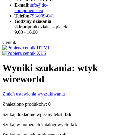
E-mail:
info@dc-
components.eu
Telefon
793-009-041
Godziny działania
sklepu
poniedziałek - piątek:
9.00 - 16.00
Cennik
Wyniki szukania: wtyk
wireworld
Zmień ustawienia wyszukiwania
Znaleziono produktów:
0
Szukaj dokładnie wpisany tekst:
tak
Szukaj w numerach katalogowych:
tak
Szukaj w kodach producenta:
tak