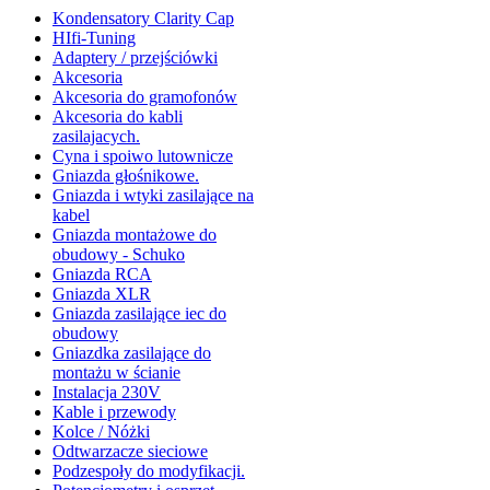
Kondensatory Clarity Cap
HIfi-Tuning
Adaptery / przejściówki
Akcesoria
Akcesoria do gramofonów
Akcesoria do kabli
zasilajacych.
Cyna i spoiwo lutownicze
Gniazda głośnikowe.
Gniazda i wtyki zasilające na
kabel
Gniazda montażowe do
obudowy - Schuko
Gniazda RCA
Gniazda XLR
Gniazda zasilające iec do
obudowy
Gniazdka zasilające do
montażu w ścianie
Instalacja 230V
Kable i przewody
Kolce / Nóżki
Odtwarzacze sieciowe
Podzespoły do modyfikacji.