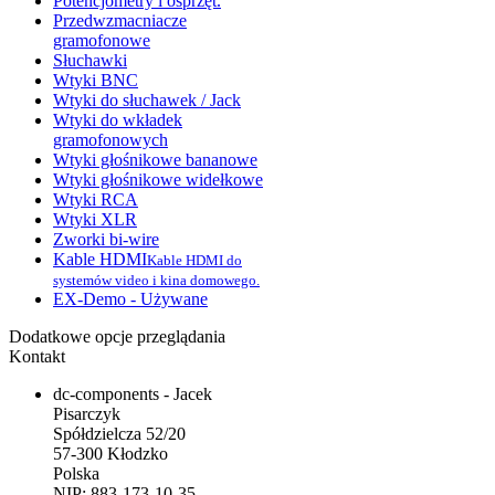
Potencjometry i osprzęt.
Przedwzmacniacze
gramofonowe
Słuchawki
Wtyki BNC
Wtyki do słuchawek / Jack
Wtyki do wkładek
gramofonowych
Wtyki głośnikowe bananowe
Wtyki głośnikowe widełkowe
Wtyki RCA
Wtyki XLR
Zworki bi-wire
Kable HDMI
Kable HDMI do
systemów video i kina domowego.
EX-Demo - Używane
Dodatkowe opcje przeglądania
Kontakt
dc-components - Jacek
Pisarczyk
Spółdzielcza 52/20
57-300 Kłodzko
Polska
NIP: 883-173-10-35