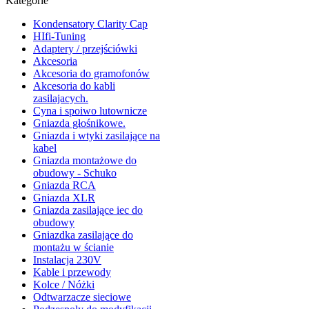
Kategorie
Kondensatory Clarity Cap
HIfi-Tuning
Adaptery / przejściówki
Akcesoria
Akcesoria do gramofonów
Akcesoria do kabli
zasilajacych.
Cyna i spoiwo lutownicze
Gniazda głośnikowe.
Gniazda i wtyki zasilające na
kabel
Gniazda montażowe do
obudowy - Schuko
Gniazda RCA
Gniazda XLR
Gniazda zasilające iec do
obudowy
Gniazdka zasilające do
montażu w ścianie
Instalacja 230V
Kable i przewody
Kolce / Nóżki
Odtwarzacze sieciowe