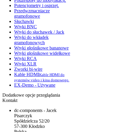
Podzespoły do modyfikacji.
Potencjometry i osprzęt.
Przedwzmacniacze
gramofonowe
Słuchawki
Wtyki BNC
Wtyki do słuchawek / Jack
Wtyki do wkładek
gramofonowych
Wtyki głośnikowe bananowe
Wtyki głośnikowe widełkowe
Wtyki RCA
Wtyki XLR
Zworki bi-wire
Kable HDMI
Kable HDMI do
systemów video i kina domowego.
EX-Demo - Używane
Dodatkowe opcje przeglądania
Kontakt
dc-components - Jacek
Pisarczyk
Spółdzielcza 52/20
57-300 Kłodzko
Polska