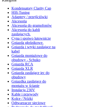
Kategorie
Kondensatory Clarity Cap
HIfi-Tuning
Adaptery / przejściówki
Akcesoria
Akcesoria do gramofonów
Akcesoria do kabli
zasilajacych.
Cyna i spoiwo lutownicze
Gniazda głośnikowe.
Gniazda i wtyki zasilające na
kabel
Gniazda montażowe do
obudowy - Schuko
Gniazda RCA
Gniazda XLR
Gniazda zasilające iec do
obudowy
Gniazdka zasilające do
montażu w ścianie
Instalacja 230V
Kable i przewody
Kolce / Nóżki
Odtwarzacze sieciowe