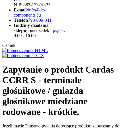
NIP: 883-173-10-35
E-mail:
info@dc-
components.eu
Telefon
793-009-041
Godziny działania
sklepu
poniedziałek - piątek:
9.00 - 16.00
Cennik
Zapytanie o produkt Cardas
CCRR S - terminale
głośnikowe / gniazda
głośnikowe miedziane
rodowane - krótkie.
Jeżeli macie Państwo pytania dotyczące produktu zapraszamy do