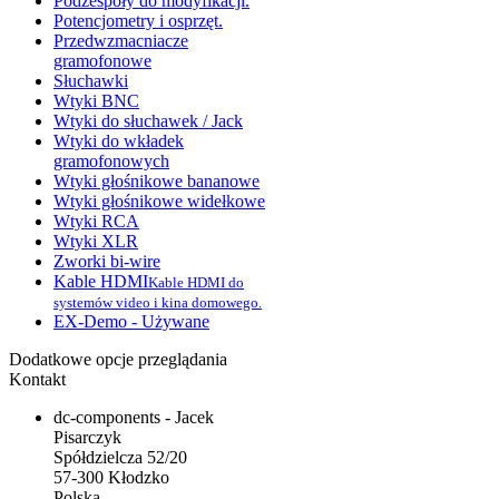
Podzespoły do modyfikacji.
Potencjometry i osprzęt.
Przedwzmacniacze
gramofonowe
Słuchawki
Wtyki BNC
Wtyki do słuchawek / Jack
Wtyki do wkładek
gramofonowych
Wtyki głośnikowe bananowe
Wtyki głośnikowe widełkowe
Wtyki RCA
Wtyki XLR
Zworki bi-wire
Kable HDMI
Kable HDMI do
systemów video i kina domowego.
EX-Demo - Używane
Dodatkowe opcje przeglądania
Kontakt
dc-components - Jacek
Pisarczyk
Spółdzielcza 52/20
57-300 Kłodzko
Polska