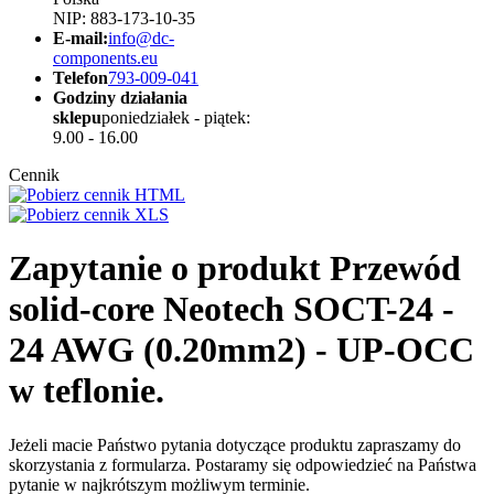
NIP: 883-173-10-35
E-mail:
info@dc-
components.eu
Telefon
793-009-041
Godziny działania
sklepu
poniedziałek - piątek:
9.00 - 16.00
Cennik
Zapytanie o produkt Przewód
solid-core Neotech SOCT-24 -
24 AWG (0.20mm2) - UP-OCC
w teflonie.
Jeżeli macie Państwo pytania dotyczące produktu zapraszamy do
skorzystania z formularza. Postaramy się odpowiedzieć na Państwa
pytanie w najkrótszym możliwym terminie.