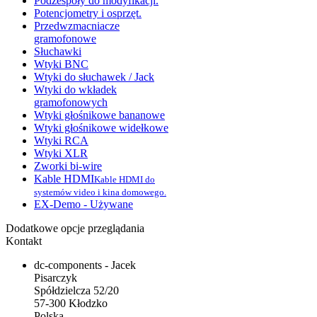
Podzespoły do modyfikacji.
Potencjometry i osprzęt.
Przedwzmacniacze
gramofonowe
Słuchawki
Wtyki BNC
Wtyki do słuchawek / Jack
Wtyki do wkładek
gramofonowych
Wtyki głośnikowe bananowe
Wtyki głośnikowe widełkowe
Wtyki RCA
Wtyki XLR
Zworki bi-wire
Kable HDMI
Kable HDMI do
systemów video i kina domowego.
EX-Demo - Używane
Dodatkowe opcje przeglądania
Kontakt
dc-components - Jacek
Pisarczyk
Spółdzielcza 52/20
57-300 Kłodzko
Polska