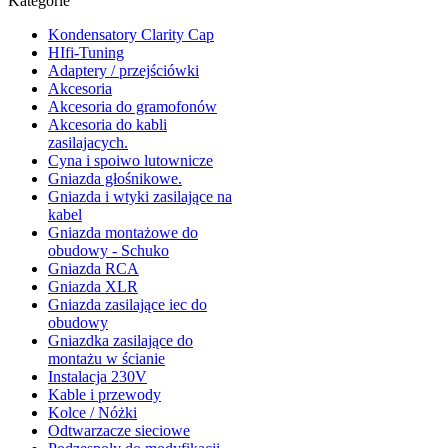
Kategorie
Kondensatory Clarity Cap
HIfi-Tuning
Adaptery / przejściówki
Akcesoria
Akcesoria do gramofonów
Akcesoria do kabli
zasilajacych.
Cyna i spoiwo lutownicze
Gniazda głośnikowe.
Gniazda i wtyki zasilające na
kabel
Gniazda montażowe do
obudowy - Schuko
Gniazda RCA
Gniazda XLR
Gniazda zasilające iec do
obudowy
Gniazdka zasilające do
montażu w ścianie
Instalacja 230V
Kable i przewody
Kolce / Nóżki
Odtwarzacze sieciowe