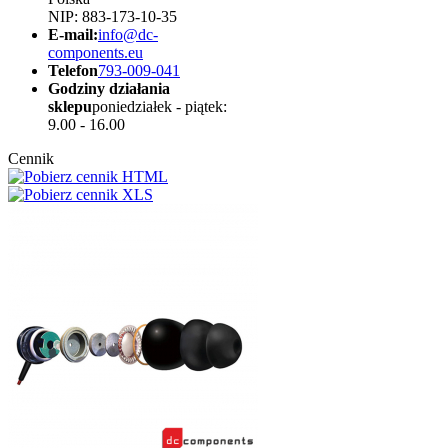
NIP: 883-173-10-35
E-mail:
info@dc-
components.eu
Telefon
793-009-041
Godziny działania
sklepu
poniedziałek - piątek:
9.00 - 16.00
Cennik