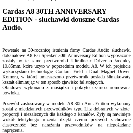
Cardas A8
30TH ANNIVERSARY
EDITION
- słuchawki douszne Cardas
Audio.
Powstałe na 30-rocznicę istnienia firmy Cardas Audio słuchawki
dokanałowe A8 Ear Speaker 30th Anniversary Edition wyposażone
zostały w te same przetworniki Ultralinear Driver o średnicy
10.85mm, które użyto w poprzednim modelu A8. W ich projekcie
wykorzystano technologię Contour Field i Dual Magnet Driver.
Komora, w której umieszczono przetwornik posiada ślimakowaty
kształt eliminując w ten sposób zjawisko fal stojących.
Obudowy wykonano z mosiądzu i pokryto czarno-chromowaną
powłoką.
Przewód zastosowany w modelu A8 30th Ann. Edition wykonany
został z miedzianych przewodników typu Litz dobranych w złotej
proporcji i niezależnych dla każdego z kanałów. Żyły są nawinięte
wokół tekstylnego rdzenia dzięki czemu przewód zachowuje
elastyczność bez narażania przewodników na niepożądane
naprężenia.