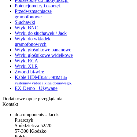
Podzespoły do modyfikacji.
Potencjometry i osprzęt.
Przedwzmacniacze
gramofonowe
Słuchawki
Wtyki BNC
Wtyki do słuchawek / Jack
Wtyki do wkładek
gramofonowych
Wtyki głośnikowe bananowe
Wtyki głośnikowe widełkowe
Wtyki RCA
Wtyki XLR
Zworki bi-wire
Kable HDMI
Kable HDMI do
systemów video i kina domowego.
EX-Demo - Używane
Dodatkowe opcje przeglądania
Kontakt
dc-components - Jacek
Pisarczyk
Spółdzielcza 52/20
57-300 Kłodzko
Polska