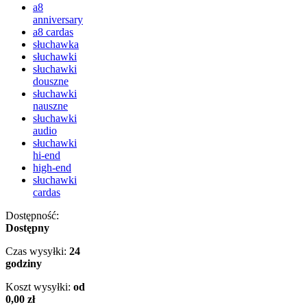
a8
anniversary
a8 cardas
słuchawka
słuchawki
słuchawki
douszne
słuchawki
nauszne
słuchawki
audio
słuchawki
hi-end
high-end
słuchawki
cardas
Dostępność:
Dostępny
Czas wysyłki:
24
godziny
Koszt wysyłki:
od
0,00 zł