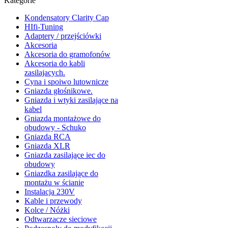
Kategorie
Kondensatory Clarity Cap
HIfi-Tuning
Adaptery / przejściówki
Akcesoria
Akcesoria do gramofonów
Akcesoria do kabli
zasilajacych.
Cyna i spoiwo lutownicze
Gniazda głośnikowe.
Gniazda i wtyki zasilające na
kabel
Gniazda montażowe do
obudowy - Schuko
Gniazda RCA
Gniazda XLR
Gniazda zasilające iec do
obudowy
Gniazdka zasilające do
montażu w ścianie
Instalacja 230V
Kable i przewody
Kolce / Nóżki
Odtwarzacze sieciowe