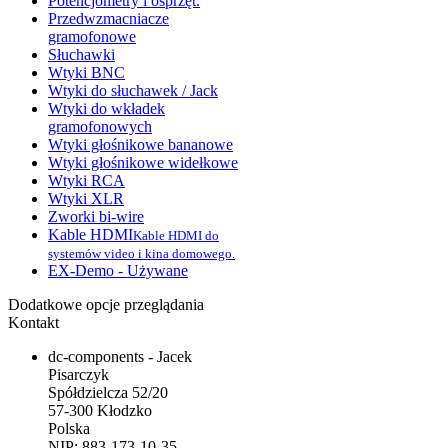
Potencjometry i osprzęt.
Przedwzmacniacze
gramofonowe
Słuchawki
Wtyki BNC
Wtyki do słuchawek / Jack
Wtyki do wkładek
gramofonowych
Wtyki głośnikowe bananowe
Wtyki głośnikowe widełkowe
Wtyki RCA
Wtyki XLR
Zworki bi-wire
Kable HDMI
Kable HDMI do
systemów video i kina domowego.
EX-Demo - Używane
Dodatkowe opcje przeglądania
Kontakt
dc-components - Jacek
Pisarczyk
Spółdzielcza 52/20
57-300 Kłodzko
Polska
NIP: 883-173-10-35