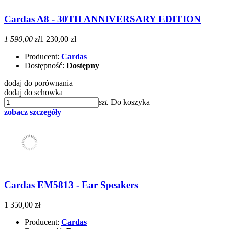
Cardas A8 - 30TH ANNIVERSARY EDITION
1 590,00 zł
1 230,00 zł
Producent:
Cardas
Dostępność:
Dostępny
dodaj do porównania
dodaj do schowka
szt.
Do koszyka
zobacz szczegóły
Cardas EM5813 - Ear Speakers
1 350,00 zł
Producent:
Cardas