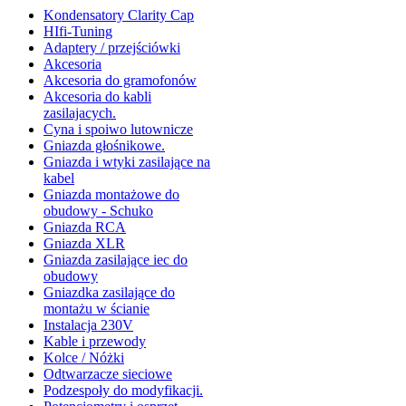
Kondensatory Clarity Cap
HIfi-Tuning
Adaptery / przejściówki
Akcesoria
Akcesoria do gramofonów
Akcesoria do kabli
zasilajacych.
Cyna i spoiwo lutownicze
Gniazda głośnikowe.
Gniazda i wtyki zasilające na
kabel
Gniazda montażowe do
obudowy - Schuko
Gniazda RCA
Gniazda XLR
Gniazda zasilające iec do
obudowy
Gniazdka zasilające do
montażu w ścianie
Instalacja 230V
Kable i przewody
Kolce / Nóżki
Odtwarzacze sieciowe
Podzespoły do modyfikacji.