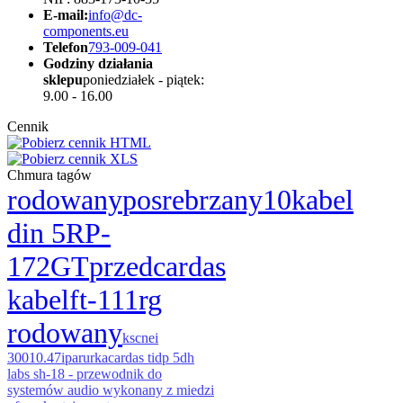
E-mail:
info@dc-
components.eu
Telefon
793-009-041
Godziny działania
sklepu
poniedziałek - piątek:
9.00 - 16.00
Cennik
Chmura tagów
rodowany
posrebrzany
10
kabel
din 5
RP-
172GT
przed
cardas
kabel
ft-111rg
rodowany
ksc
nei
3001
0.47
ipa
rurka
cardas tidp 5
dh
labs sh-18 - przewodnik do
systemów audio wykonany z miedzi