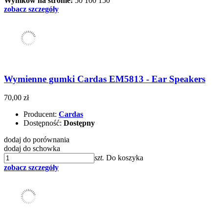
Wyników na stronie:
50
100
150
zobacz szczegóły
Wymienne gumki Cardas EM5813 - Ear Speakers
70,00 zł
Producent:
Cardas
Dostępność:
Dostępny
dodaj do porównania
dodaj do schowka
szt.
Do koszyka
zobacz szczegóły