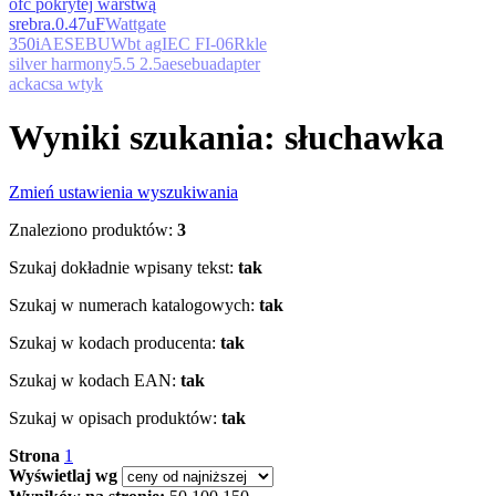
ofc pokrytej warstwą
srebra.
0.47uF
Wattgate
350i
AESEBU
Wbt ag
IEC FI-06R
kle
silver harmony
5.5 2.5
aesebu
adapter
ac
kacsa wtyk
Wyniki szukania: słuchawka
Zmień ustawienia wyszukiwania
Znaleziono produktów:
3
Szukaj dokładnie wpisany tekst:
tak
Szukaj w numerach katalogowych:
tak
Szukaj w kodach producenta:
tak
Szukaj w kodach EAN:
tak
Szukaj w opisach produktów:
tak
Strona
1
Wyświetlaj wg